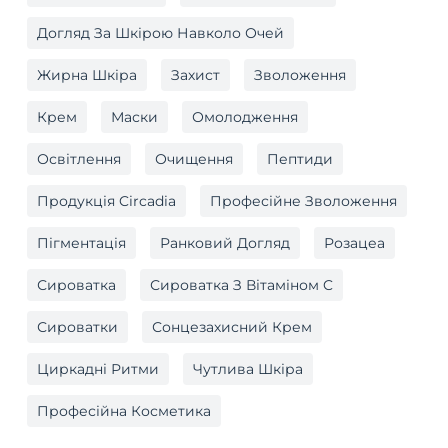
Догляд За Шкірою Навколо Очей
Жирна Шкіра
Захист
Зволоження
Крем
Маски
Омолодження
Освітлення
Очищення
Пептиди
Продукція Circadia
Професійне Зволоження
Пігментація
Ранковий Догляд
Розацеа
Сироватка
Сироватка З Вітаміном C
Сироватки
Сонцезахисний Крем
Циркадні Ритми
Чутлива Шкіра
Професійна Косметика