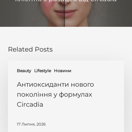
Related Posts
Антиоксиданти
Beauty
Lifestyle
Новини
нового
покоління
Антиоксиданти нового
у
покоління у формулах
формулах
Circadia
Circadia
17 Липня, 2026