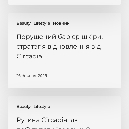
Порушений
Beauty
Lifestyle
Новини
бар’єр
шкіри:
Порушений бар’єр шкіри:
стратегія
стратегія відновлення від
відновлення
Circadia
від
Circadia
26 Червня, 2026
Рутина
Beauty
Lifestyle
Circadia:
як
Рутина Circadia: як
побудувати