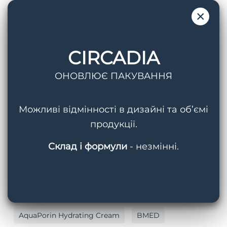
×
Джерело:
elle.ua
CIRCADIA
ОНОВЛЮЄ ПАКУВАННЯ
Пошук
Можливі відмінності в дизайні та об’ємі
продукції.
Склад і формули
- незмінні.
Теги
AquaPorin Hydrating Cream
BMED