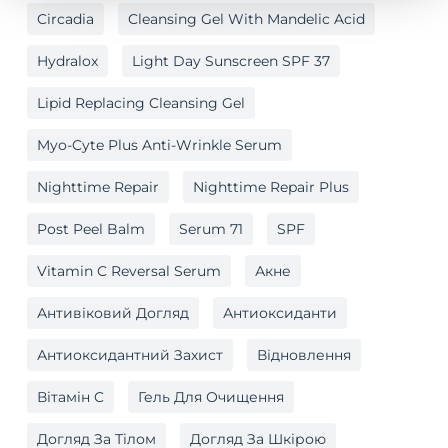
Circadia
Cleansing Gel With Mandelic Acid
Hydralox
Light Day Sunscreen SPF 37
Lipid Replacing Cleansing Gel
Myo-Cyte Plus Anti-Wrinkle Serum
Nighttime Repair
Nighttime Repair Plus
Post Peel Balm
Serum 71
SPF
Vitamin C Reversal Serum
Акне
Антивіковий Догляд
Антиоксиданти
Антиоксидантний Захист
Відновлення
Вітамін C
Гель Для Очищення
Догляд За Тілом
Догляд За Шкірою