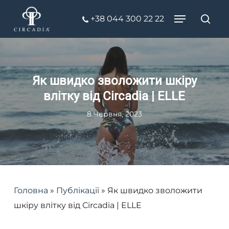
Skip
Menu
+38 044 300 22 22
to
Пош
Close
main
Menu
content
Як швидко зволожити шкіру
влітку від Сircadia | ELLE
8 Червня, 2023
Головна
»
Публікації
»
Як швидко зволожити
шкіру влітку від Сircadia | ELLE