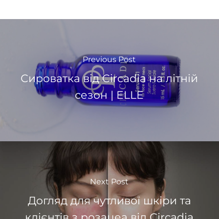
Previous Post
Сироваткa від Circadia на літній
сезон | ELLE
Next Post
Догляд для чутливої шкіри та
клієнтів з розацеа від Circadia