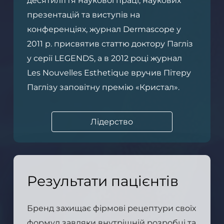
десятиліття наукової праці, наукових
презентацій та виступів на
конференціях, журнал Dermascope у
2011 р. присвятив статтю доктору Пагліз
у серії LEGENDS, а в 2012 році журнал
Les Nouvelles Esthetique вручив Пітеру
Паглізу заповітну премію «Кристал».
Лідерство
Результати пацієнтів
Бренд захищає фірмові рецептури своїх
формул завдяки внутрішній розробці та