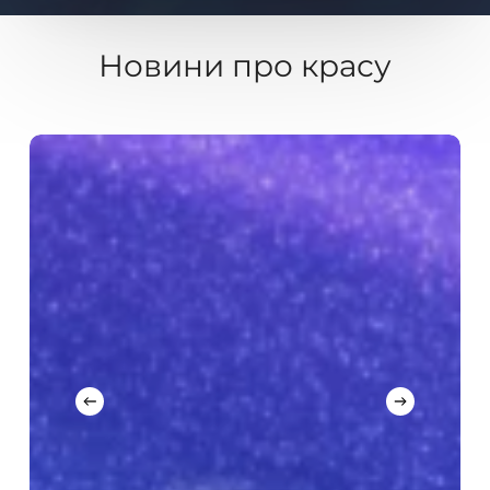
Новини
про
красу
Антиоксиданти
нового
покоління
у
формулах
Circadia