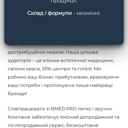
продукції.
Склад і формули
- незмінні.
Цілі
компанії
Ми зацікавлені в розвитку партнерських
відносин з клієнтами та розширенні
дистрибуційної мережі. Наша цільова
аудиторія – це клініки естетичної медицини,
салони краси, SPA-центри та готелі. Ми
робимо ваш бізнес прибутковим, враховуючи
ваші потреби і пропонуючи лише найкращі
бренди!
Співпрацювати зі BMED.PRO легко і зручно.
Компанія забезпечує якісний допродажний та
післяпродажний сервіс: безкоштовне