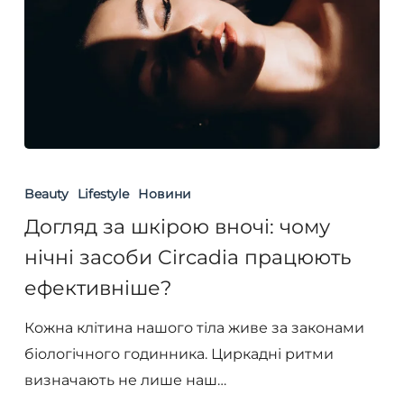
Догляд
за
Beauty
Lifestyle
Новини
шкірою
Догляд за шкірою вночі: чому
вночі:
нічні засоби Circadia працюють
чому
ефективніше?
нічні
засоби
Кожна клітина нашого тіла живе за законами
Circadia
біологічного годинника. Циркадні ритми
працюють
визначають не лише наш…
ефективніше?