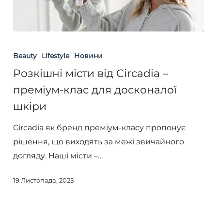
Розкішні
місти
Beauty
Lifestyle
Новини
від
Розкішні місти від Circadia –
Circadia
преміум-клас для досконалої
–
шкіри
преміум-
клас
Circadia як бренд преміум-класу пропонує
для
рішення, що виходять за межі звичайного
досконалої
догляду. Наші місти –…
шкіри
19 Листопада, 2025