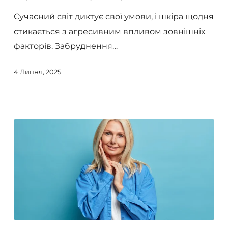
допомагає
Сучасний світ диктує свої умови, і шкіра щодня
боротися
стикається з агресивним впливом зовнішніх
зі
факторів. Забруднення…
стресовими
факторами?
4 Липня, 2025
Circadia