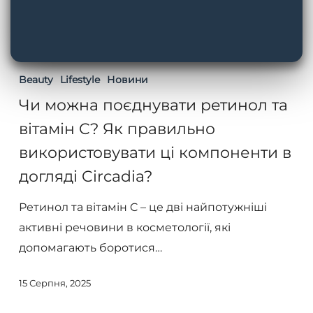
Чи
можна
Beauty
Lifestyle
Новини
поєднувати
Чи можна поєднувати ретинол та
ретинол
вітамін C? Як правильно
та
використовувати ці компоненти в
вітамін
догляді Circadia?
C?
Як
Ретинол та вітамін C – це дві найпотужніші
правильно
активні речовини в косметології, які
використовувати
допомагають боротися…
ці
компоненти
15 Серпня, 2025
в