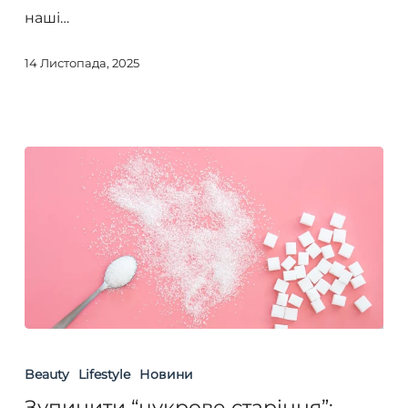
наші…
14 Листопада, 2025
Зупинити
“цукрове
Beauty
Lifestyle
Новини
старіння”:
Зупинити “цукрове старіння”: