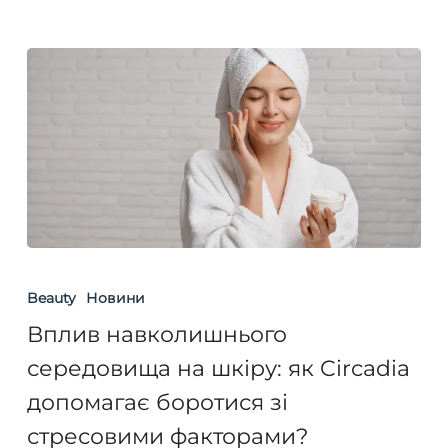
догляді
Circadia?
Вплив
навколишнього
Beauty
Новини
середовища
Вплив навколишнього
на
середовища на шкіру: як Circadia
шкіру:
допомагає боротися зі
як
стресовими факторами?
Circadia