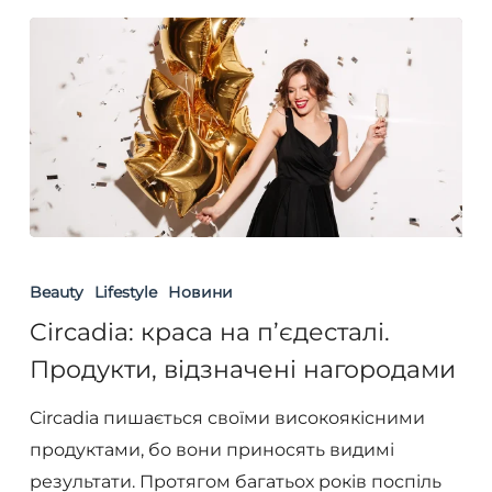
Circadia:
краса
Beauty
Lifestyle
Новини
на
Circadia: краса на п’єдесталі.
п’єдесталі.
Продукти, відзначені нагородами
Продукти,
відзначені
Circadia пишається своїми високоякісними
нагородами
продуктами, бо вони приносять видимі
результати. Протягом багатьох років поспіль