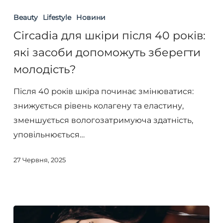
для
Beauty
Lifestyle
Новини
шкіри
Circadia для шкіри після 40 років:
після
які засоби допоможуть зберегти
40
молодість?
років:
які
Після 40 років шкіра починає змінюватися:
засоби
знижується рівень колагену та еластину,
допоможуть
зменшується вологозатримуюча здатність,
зберегти
уповільнюється…
молодість?
27 Червня, 2025