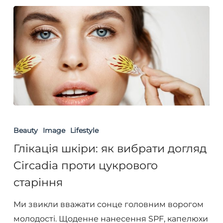
Глікація
шкіри:
Beauty
Image
Lifestyle
як
Глікація шкіри: як вибрати догляд
вибрати
Circadia проти цукрового
догляд
старіння
Circadia
проти
Ми звикли вважати сонце головним ворогом
цукрового
молодості. Щоденне нанесення SPF, капелюхи