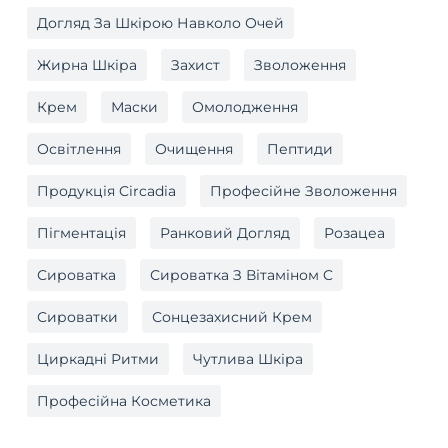
Догляд За Шкірою Навколо Очей
Жирна Шкіра
Захист
Зволоження
Крем
Маски
Омолодження
Освітлення
Очищення
Пептиди
Продукція Circadia
Професійне Зволоження
Пігментація
Ранковий Догляд
Розацеа
Сироватка
Сироватка З Вітаміном C
Сироватки
Сонцезахисний Крем
Циркадні Ритми
Чутлива Шкіра
Професійна Косметика