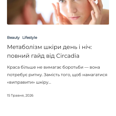
Метаболізм
шкіри
Beauty
Lifestyle
день
Метаболізм шкіри день і ніч:
і
повний гайд від Circadia
ніч:
повний
Краса більше не вимагає боротьби — вона
гайд
потребує ритму. Замість того, щоб намагатися
від
«виправити» шкіру…
Circadia
15 Травня, 2026