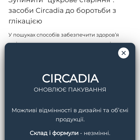
засоби
засоби Circadia до боротьби з
Circadia
глікацією
до
боротьби
У пошуках способів забезпечити здоров’я
з
шкіри ми часто звертаємо увагу на такі
глікацією
×
фактори, як сонячне…
6 Листопада, 2025
CIRCADIA
ОНОВЛЮЄ ПАКУВАННЯ
Можливі відмінності в дизайні та об’ємі
продукції.
Склад і формули
- незмінні.