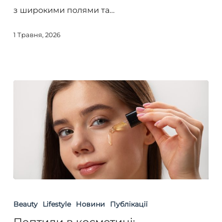
старіння
з широкими полями та…
1 Травня, 2026
Пептиди
в
Beauty
Lifestyle
Новини
Публікації
косметиці: