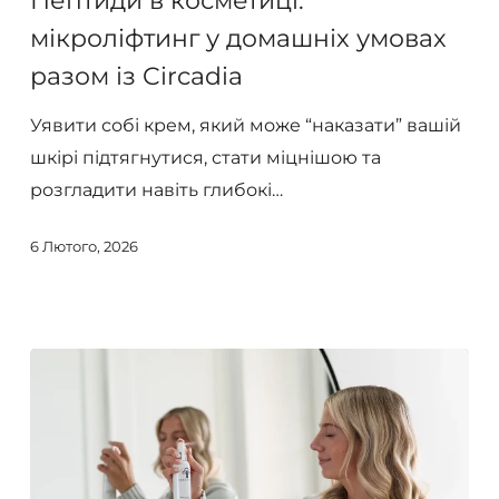
Пептиди в косметиці:
мікроліфтинг
мікроліфтинг у домашніх умовах
у
разом із Circadia
домашніх
умовах
Уявити собі крем, який може “наказати” вашій
разом
шкірі підтягнутися, стати міцнішою та
із
розгладити навіть глибокі…
Circadia
6 Лютого, 2026