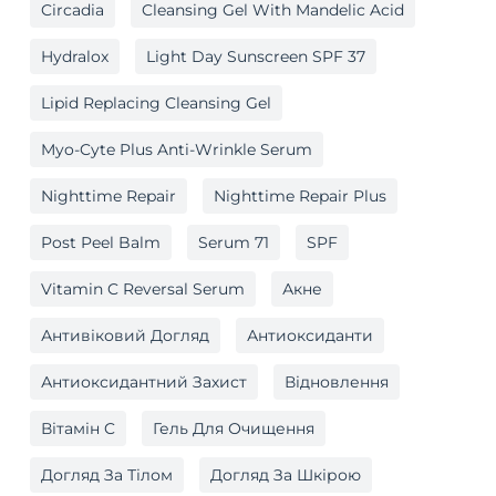
Circadia
Cleansing Gel With Mandelic Acid
Hydralox
Light Day Sunscreen SPF 37
Lipid Replacing Cleansing Gel
Myo-Cyte Plus Anti-Wrinkle Serum
Nighttime Repair
Nighttime Repair Plus
Post Peel Balm
Serum 71
SPF
Vitamin C Reversal Serum
Акне
Антивіковий Догляд
Антиоксиданти
Антиоксидантний Захист
Відновлення
Вітамін C
Гель Для Очищення
Догляд За Тілом
Догляд За Шкірою