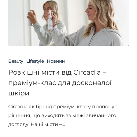
Розкішні
місти
Beauty
Lifestyle
Новини
від
Розкішні місти від Circadia –
Circadia
преміум-клас для досконалої
–
шкіри
преміум-
клас
Circadia як бренд преміум-класу пропонує
для
рішення, що виходять за межі звичайного
досконалої
догляду. Наші місти –…
шкіри