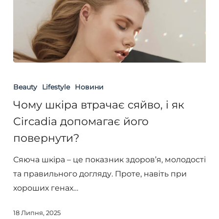
Чому
шкіра
Beauty
Lifestyle
Новини
втрачає
Чому шкіра втрачає сяйво, і як
сяйво,
Circadia допомагає його
і
повернути?
як
Circadia
Сяюча шкіра – це показник здоров’я, молодості
допомагає
та правильного догляду. Проте, навіть при
його
хороших генах…
повернути?
18 Липня, 2025