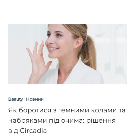
Як
боротися
Beauty
Новини
з
Як боротися з темними колами та
темними
набряками під очима: рішення
колами
від Circadia
та