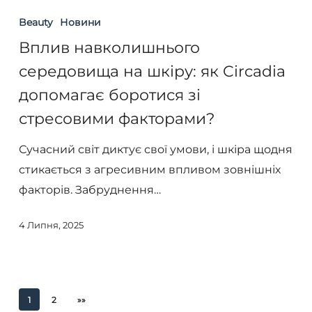
навколишнього
Beauty
Новини
середовища
Вплив навколишнього
на
середовища на шкіру: як Circadia
шкіру:
допомагає боротися зі
як
стресовими факторами?
Circadia
допомагає
Сучасний світ диктує свої умови, і шкіра щодня
боротися
стикається з агресивним впливом зовнішніх
зі
факторів. Забруднення…
стресовими
факторами?
4 Липня, 2025
1
2
»»