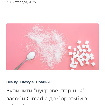
19 Листопада, 2025
Зупинити
“цукрове
Beauty
Lifestyle
Новини
старіння”:
Зупинити “цукрове старіння”:
засоби
засоби Circadia до боротьби з
Circadia