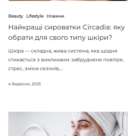
Найкращі
сироватки
Beauty
Lifestyle
Новини
Circadia:
Найкращі сироватки Circadia: яку
яку
обрати для свого типу шкіри?
обрати
для
Шкіра — складна, жива система, яка щодня
свого
стикається з викликами: забруднене повітря,
типу
стрес, зміна сезонів,…
шкіри?
4 Вересня, 2025