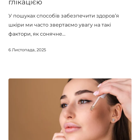
глікацією
до
боротьби
У пошуках способів забезпечити здоров’я
з
шкіри ми часто звертаємо увагу на такі
глікацією
фактори, як сонячне…
6 Листопада, 2025