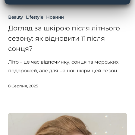
Догляд
за
Beauty
Lifestyle
Новини
шкірою
Догляд за шкірою після літнього
після
сезону: як відновити її після
літнього
сонця?
сезону:
як
Літо – це час відпочинку, сонця та морських
відновити
подорожей, але для нашої шкіри цей сезон…
її
після
8 Серпня, 2025
сонця?