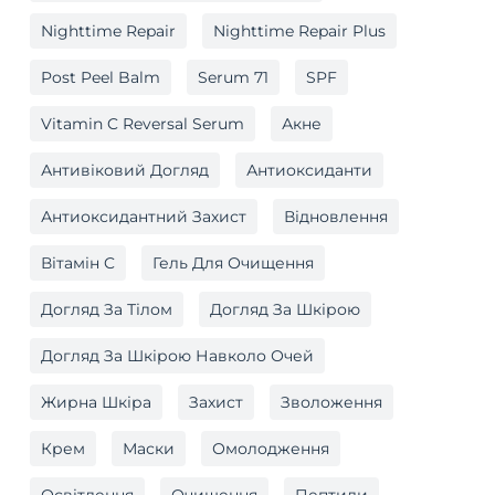
Nighttime Repair
Nighttime Repair Plus
Post Peel Balm
Serum 71
SPF
Vitamin C Reversal Serum
Акне
Антивіковий Догляд
Антиоксиданти
Антиоксидантний Захист
Відновлення
Вітамін C
Гель Для Очищення
Догляд За Тілом
Догляд За Шкірою
Догляд За Шкірою Навколо Очей
Жирна Шкіра
Захист
Зволоження
Крем
Маски
Омолодження