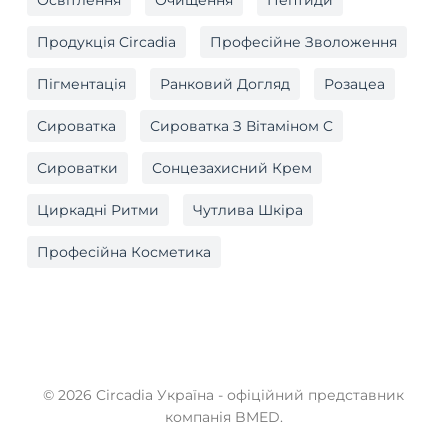
Освітлення
Очищення
Пептиди
Продукція Circadia
Професійне Зволоження
Пігментація
Ранковий Догляд
Розацеа
Сироватка
Сироватка З Вітаміном C
Сироватки
Сонцезахисний Крем
Циркадні Ритми
Чутлива Шкіра
Професійна Косметика
© 2026 Circadia Україна - офіційний представник
компанія BMED.