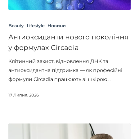
Антиоксиданти
нового
Beauty
Lifestyle
Новини
покоління
Антиоксиданти нового покоління
у
у формулах Circadia
формулах
Circadia
Клітинний захист, відновлення ДНК та
антиоксидантна підтримка — як професійні
формули Circadia працюють зі шкірою…
17 Липня, 2026