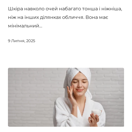
набряками
Шкіра навколо очей набагато тонша і ніжніша,
під
ніж на інших ділянках обличчя. Вона має
очима:
мінімальний…
рішення
від
9 Липня, 2025
Circadia
Вплив