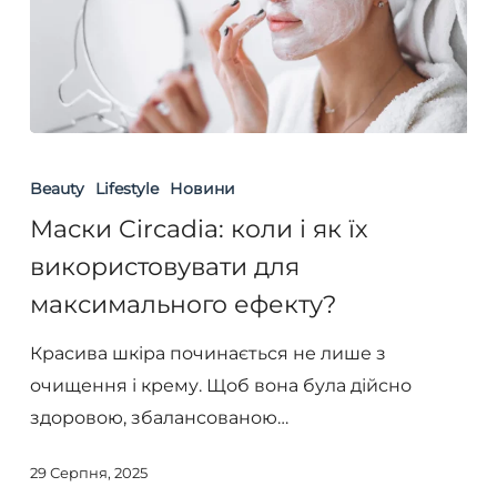
Маски
Circadia:
Beauty
Lifestyle
Новини
коли
Маски Circadia: коли і як їх
і
використовувати для
як
максимального ефекту?
їх
використовувати
Красива шкіра починається не лише з
для
очищення і крему. Щоб вона була дійсно
максимального
здоровою, збалансованою…
ефекту?
29 Серпня, 2025