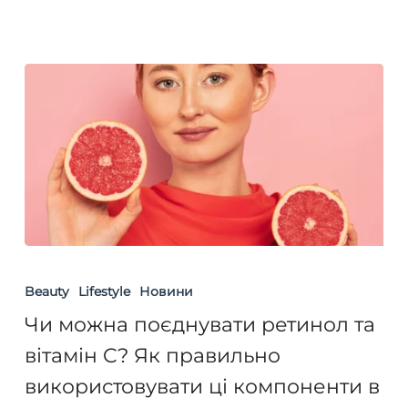
Чи
можна
Beauty
Lifestyle
Новини
поєднувати
Чи можна поєднувати ретинол та
ретинол
вітамін C? Як правильно
та
використовувати ці компоненти в
вітамін