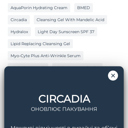
AquaPorin Hydrating Cream
BMED
Circadia
Cleansing Gel With Mandelic Acid
Hydralox
Light Day Sunscreen SPF 37
Lipid Replacing Cleansing Gel
Myo-Cyte Plus Anti-Wrinkle Serum
Nighttime Repair
Nighttime Repair Plus
×
Post Peel Balm
Serum 71
SPF
Vitamin C Reversal Serum
Акне
CIRCADIA
Антивіковий Догляд
Антиоксиданти
ОНОВЛЮЄ ПАКУВАННЯ
Антиоксидантний Захист
Відновлення
Вітамін C
Гель Для Очищення