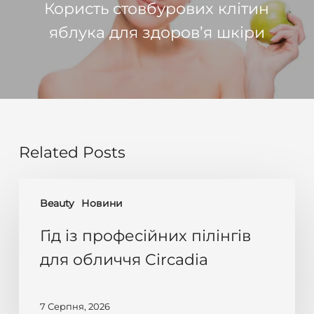
Користь стовбурових клітин
яблука для здоров’я шкіри
Related Posts
Гід
Beauty
Новини
із
професійних
Гід із професійних пілінгів
пілінгів
для обличчя Circadia
для
обличчя
7 Серпня, 2026
Circadia