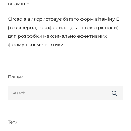
вітамін Е.
Circadia використовує багато форм вітаміну Е
(токоферол, токоферилацетат і токотрієноли)
для розробки максимально ефективних
формул космецевтики.
Пошук
Теги