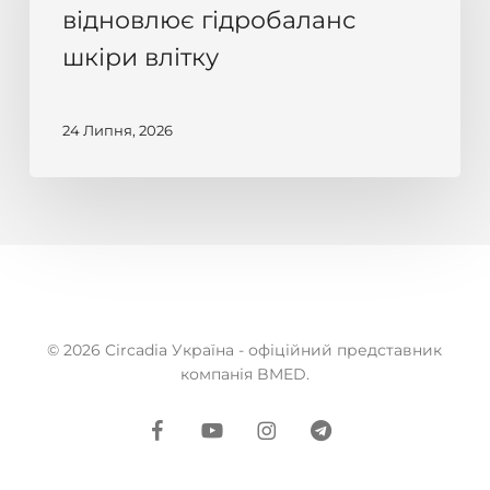
та
відновлює гідробаланс
як
шкіри влітку
Circadia
відновлює
гідробаланс
24 Липня, 2026
шкіри
влітку
© 2026 Circadia Україна - офіційний представник
компанія BMED.
facebook
youtube
instagram
telegram