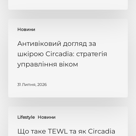
Антивіковий
Новини
догляд
за
Антивіковий догляд за
шкірою
шкірою Circadia: стратегія
Circadia:
управління віком
стратегія
управління
віком
31 Липня, 2026
Що
Lifestyle
Новини
таке
TEWL
Що таке TEWL та як Circadia