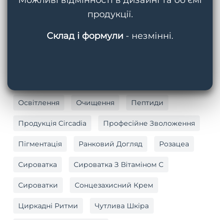
Можливі відмінності в дизайні та об’ємі
продукції.
Догляд За Тілом
Догляд За Шкірою
Склад і формули
- незмінні.
Догляд За Шкірою Навколо Очей
Жирна Шкіра
Захист
Зволоження
Крем
Маски
Омолодження
Освітлення
Очищення
Пептиди
Продукція Circadia
Професійне Зволоження
Пігментація
Ранковий Догляд
Розацеа
Сироватка
Сироватка З Вітаміном C
Сироватки
Сонцезахисний Крем
Циркадні Ритми
Чутлива Шкіра