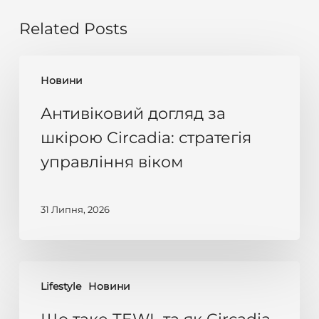
Related Posts
Антивіковий
Новини
догляд
за
Антивіковий догляд за
шкірою
шкірою Circadia: стратегія
Circadia:
управління віком
стратегія
управління
віком
31 Липня, 2026
Що
Lifestyle
Новини
таке
TEWL