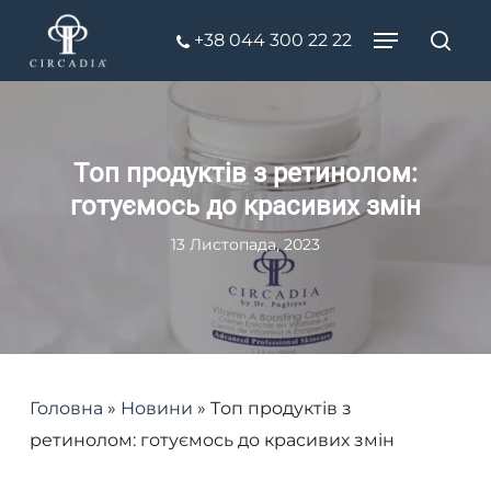
Skip
Menu
+38 044 300 22 22
to
Пош
Close
main
Menu
content
Tоп продуктів з ретинолом:
готуємось до красивих змін
13 Листопада, 2023
Головна
»
Новини
»
Tоп продуктів з
ретинолом: готуємось до красивих змін