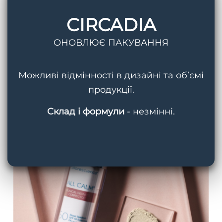
та технологія Extremozymes® допомагає
живити шкіру та підвищує її пружність.
CIRCADIA
ОНОВЛЮЄ ПАКУВАННЯ
Крем для усунення
почервоніння, Colorescience
Можливі відмінності в дизайні та об’ємі
SPF 50 All Calm
продукції.
Склад і формули
- незмінні.