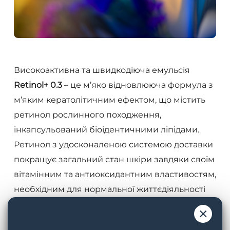
Високоактивна та швидкодіюча емульсія
Retinol+ 0.3
– це м’яко відновлююча формула з
м’яким кератолітичним ефектом, що містить
ретинол рослинного походження,
інкапсульований біоідентичними ліпідами.
Ретинол з удосконаленою системою доставки
покращує загальний стан шкіри завдяки своїм
вітамінним та антиоксидантним властивостям,
необхідним для нормальної життєдіяльності
епітелію. Водночас запатентована суміш
×
потужних рослинних бустерів, антиоксидантів