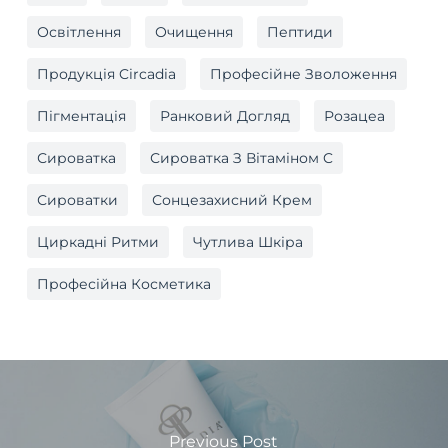
Освітлення
Очищення
Пептиди
Продукція Circadia
Професійне Зволоження
Пігментація
Ранковий Догляд
Розацеа
Сироватка
Сироватка З Вітаміном C
Сироватки
Сонцезахисний Крем
Циркадні Ритми
Чутлива Шкіра
Професійна Косметика
Previous Post