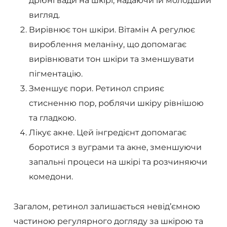
дрібні вади на шкірі, надаючи їй молодший
вигляд.
Вирівнює тон шкіри. Вітамін А регулює
вироблення меланіну, що допомагає
вирівнювати тон шкіри та зменшувати
пігментацію.
Зменшує пори. Ретинол сприяє
стисненню пор, роблячи шкіру рівнішою
та гладкою.
Лікує акне. Цей інгредієнт допомагає
боротися з вуграми та акне, зменшуючи
запальні процеси на шкірі та розчиняючи
комедони.
Загалом, ретинол залишається невід’ємною
частиною регулярного догляду за шкірою та