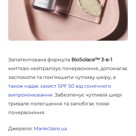
Запатентована формула
BioSolace™ 3-в-1
миттєво нейтралізує почервоніння, допомагає
заспокоїти та пом’якшити чутливу шкіру, а
також надає захист SPF 50 від сонячного
випромінювання
. Забезпечує чутливій шкірі
тривале полегшення та запобігає появі
почервоніння.
Джерело:
Marieclaire.ua