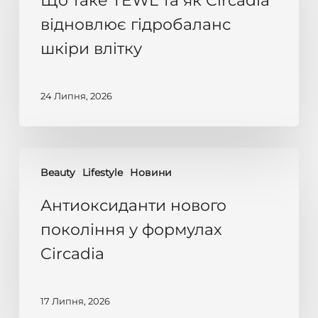
Що таке TEWL та як Circadia
та
відновлює гідробаланс
як
шкіри влітку
Circadia
відновлює
гідробаланс
24 Липня, 2026
шкіри
влітку
Антиоксиданти
Beauty
Lifestyle
Новини
нового
покоління
Антиоксиданти нового
у
покоління у формулах
формулах
Circadia
Circadia
17 Липня, 2026