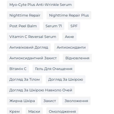
Myo-Cyte Plus Anti-Wrinkle Serum
Nighttime Repair
Nighttime Repair Plus
Post Peel Balm
Serum 71
SPF
Vitamin C Reversal Serum
Акне
Антивіковий Догляд
Антиоксиданти
Антиоксидантний Захист
Відновлення
Вітамін C
Гель Для Очищення
Догляд За Тілом
Догляд За Шкірою
Догляд За Шкірою Навколо Очей
Жирна Шкіра
Захист
Зволоження
Крем
Маски
Омолодження