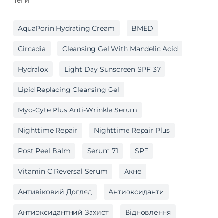
Теги
AquaPorin Hydrating Cream
BMED
Circadia
Cleansing Gel With Mandelic Acid
Hydralox
Light Day Sunscreen SPF 37
Lipid Replacing Cleansing Gel
Myo-Cyte Plus Anti-Wrinkle Serum
Nighttime Repair
Nighttime Repair Plus
Post Peel Balm
Serum 71
SPF
Vitamin C Reversal Serum
Акне
Антивіковий Догляд
Антиоксиданти
Антиоксидантний Захист
Відновлення