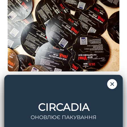
×
Б’юті-подарунок від американського бренду
Circadia
, філософія якого зосереджена на
CIRCADIA
хронобіології — науці про природні циркадні
ритми шкіри та тіла. Принципи захисту шкіри
ОНОВЛЮЄ ПАКУВАННЯ
від пошкоджень зовнішніми факторами