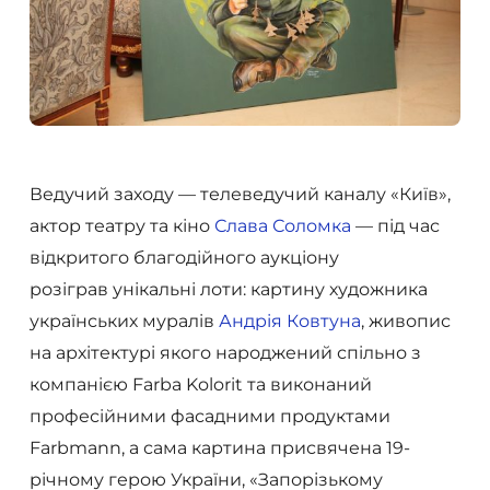
Ведучий заходу — телеведучий каналу «Київ»,
актор театру та кіно
Слава Соломка
— під час
відкритого благодійного аукціону
розіграв унікальні лоти: картину художника
українських муралiв
Андрія Ковтуна
, живопис
на архiтектурi якого народжений спiльно з
компанiєю Farba Kolorit та виконаний
професiйними фасадними продуктами
Farbmann, а сама картина присвячена 19-
річному герою України, «Запорізькому