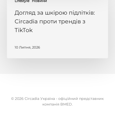
Lifestyle
Новини
за
шкірою
Догляд за шкірою підлітків:
підлітків:
Circadia проти трендів з
Circadia
TikTok
проти
трендів
з
10 Липня, 2026
TikTok
© 2026 Circadia Україна - офіційний представник
компанія BMED.