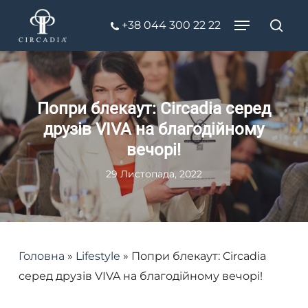
Skip
Menu
+38 044 300 22 22
to
Пош
Close
main
Menu
content
Попри блекаут: Circadia серед
друзів VIVA на благодійному
вечорі!
29 Листопада, 2022
Головна
»
Lifestyle
»
Попри блекаут: Circadia
серед друзів VIVA на благодійному вечорі!