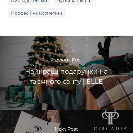
Циркадні Ритми
Чутлива Шкіра
Професійна Косметика
Previous Post
Найкращі подарунки на
таємного санту | ELLE
Next Post