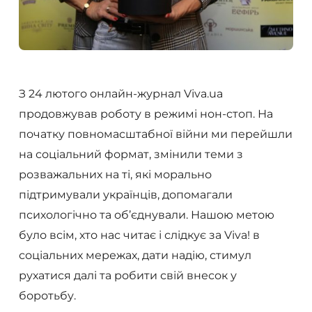
З 24 лютого онлайн-журнал Viva.ua
продовжував роботу в режимі нон-стоп. На
початку повномасштабної війни ми перейшли
на соціальний формат, змінили теми з
розважальних на ті, які морально
підтримували українців, допомагали
психологічно та об’єднували. Нашою метою
було всім, хто нас читає і слідкує за Viva! в
соціальних мережах, дати надію, стимул
рухатися далі та робити свій внесок у
боротьбу.