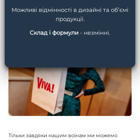
протягом дня і стимулювання внутрішніх
Можливі відмінності в дизайні та об’ємі
механізмів відновлення під час сну є основою
продукції.
концепції Circadia.
Склад і формули
- незмінні.
Тільки завдяки нашим воїнам ми можемо