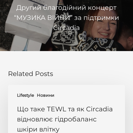
Другий благодійний концерт
“МУЗИКА ВІЙНИ” за підтримки
Circadia
Related Posts
Що
Lifestyle
Новини
таке
TEWL
Що таке TEWL та як Circadia
та
відновлює гідробаланс
як
шкіри влітку
Circadia