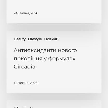
відновлює
гідробаланс
24 Липня, 2026
шкіри
влітку
Антиоксиданти
Beauty
Lifestyle
Новини
нового
покоління
Антиоксиданти нового
у
покоління у формулах
формулах
Circadia
Circadia
17 Липня, 2026
Догляд