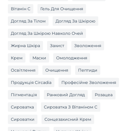
Вітамін C
Гель Для Очищення
Догляд За Тілом
Догляд За Шкірою
Догляд За Шкірою Навколо Очей
Жирна Шкіра
Захист
Зволоження
Крем
Маски
Омолодження
Освітлення
Очищення
Пептиди
Продукція Circadia
Професійне Зволоження
Пігментація
Ранковий Догляд
Розацеа
Сироватка
Сироватка З Вітаміном C
Сироватки
Сонцезахисний Крем