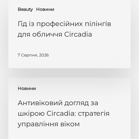
Гід
Beauty
Новини
із
професійних
Гід із професійних пілінгів
пілінгів
для обличчя Circadia
для
обличчя
7 Серпня, 2026
Circadia
Антивіковий
Новини
догляд
за
Антивіковий догляд за
шкірою
шкірою Circadia: стратегія
Circadia:
управління віком
стратегія
управління