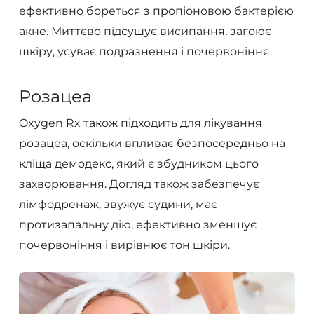
ефективно бореться з пропіоновою бактерією
акне. Миттєво підсушує висипання, загоює
шкіру, усуває подразнення і почервоніння.
Розацеа
Oxygen Rx також підходить для лікування
розацеа, оскільки впливає безпосередньо на
кліща демодекс, який є збудником цього
захворювання. Догляд також забезпечує
лімфодренаж, звужує судини, має
протизапальну дію, ефективно зменшує
почервоніння і вирівнює тон шкіри.