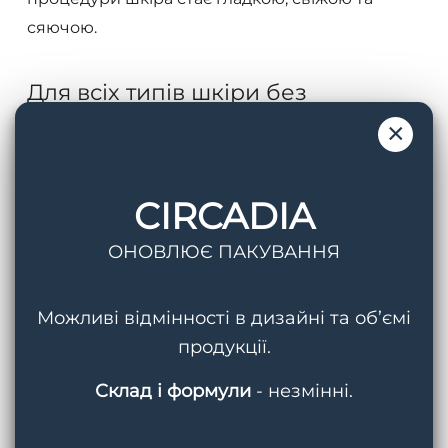
сяючою.
Для всіх типів шкіри без
сезонних обмежень
×
Цей догляд не пошкоджує шкіру, тому немає
необхідності в періоді відновлення: відразу
CIRCADIA
після процедури можна наносити макіяж.
ОНОВЛЮЄ ПАКУВАННЯ
Догляд підходить для всіх типів шкіри. Ми
рекомендуємо проводити кисневу терапію
регулярно для досягнення бажаних
Можливі відмінності в дизайні та об’ємі
результатів.
продукції.
Склад і формули
- незмінні.