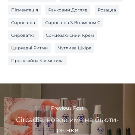
Пігментація
Ранковий Догляд
Розацеа
Сироватка
Сироватка З Вітаміном C
Сироватки
Сонцезахисний Крем
Циркадні Ритми
Чутлива Шкіра
Професійна Косметика
Previous Post
Circadia: новое имя на бьюти-
рынке