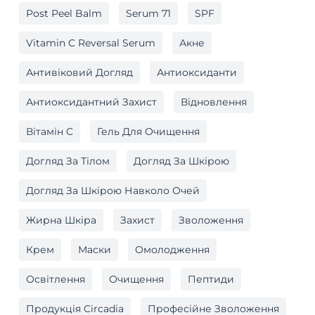
Post Peel Balm
Serum 71
SPF
Vitamin C Reversal Serum
Акне
Антивіковий Догляд
Антиоксиданти
Антиоксидантний Захист
Відновлення
Вітамін C
Гель Для Очищення
Догляд За Тілом
Догляд За Шкірою
Догляд За Шкірою Навколо Очей
Жирна Шкіра
Захист
Зволоження
Крем
Маски
Омолодження
Освітлення
Очищення
Пептиди
Продукція Circadia
Професійне Зволоження