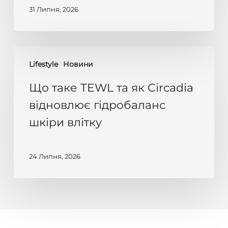
віком
31 Липня, 2026
Що
Lifestyle
Новини
таке
TEWL
Що таке TEWL та як Circadia
та
відновлює гідробаланс
як
шкіри влітку
Circadia
відновлює
гідробаланс
24 Липня, 2026
шкіри
влітку