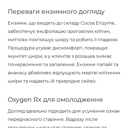
Переваги ензимного догляду
Ензими, що входять до складу Cocoa Enzyme,
забезпечує ексфоліацію ороговілих клітин,
миттєво пом’якшує шкіру та робить її гладкою.
Процедура усуває дискомфорт, покращує
імунітет шкіри, а у клієнтів з розацеа знімає
почервоніння та запалення. Ензими папайї та
ананасу дбайливо відлущують мертві клітинни
шкіри та надають їй природне сяйво.
Oxygen Rx для омолодження
Догляд ідеально підходить для усунення ознак
передчасного старіння. Відразу після
процедури шкіра стає гладкою, свіжою та