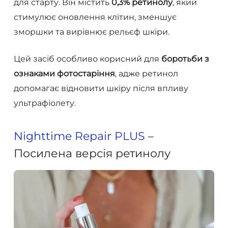
для старту. Він містить
0,3% ретинолу
, який
стимулює оновлення клітин, зменшує
зморшки та вирівнює рельєф шкіри.
Цей засіб особливо корисний для
боротьби з
ознаками фотостаріння
, адже ретинол
допомагає відновити шкіру після впливу
ультрафіолету.
Nighttime Repair PLUS
–
Посилена версія ретинолу