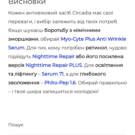
Висновки
Кожен антивіковий засіб Circadia має свої
переваги, і вибір залежить від твоїх потреб.
Якщо шукаєш
боротьбу з мімічними
зморшками
, обирай
Myo-Cyte Plus Anti Wrinkle
Serum
. Для тих, кому потрібен
ретинол
, чудово
підійдуть
Nighttime Repair
або його посилена
версія
Nighttime Repair PLUS
. Для
освітлення
та ліфтингу
–
Serum 71
, а для
глибокого
зволоження
–
Phito-Pep 1.6
. Обирай правильно
– і твоя шкіра залишиться молодою!
Пошук