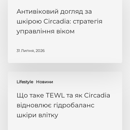
догляд
за
Антивіковий догляд за
шкірою
шкірою Circadia: стратегія
Circadia:
управління віком
стратегія
управління
віком
31 Липня, 2026
Що
Lifestyle
Новини
таке
TEWL
Що таке TEWL та як Circadia
та
відновлює гідробаланс
як
шкіри влітку
Circadia
відновлює