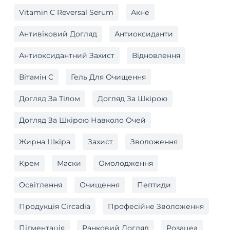
Vitamin C Reversal Serum
Акне
Антивіковий Догляд
Антиоксиданти
Антиоксидантний Захист
Відновлення
Вітамін C
Гель Для Очищення
Догляд За Тілом
Догляд За Шкірою
Догляд За Шкірою Навколо Очей
Жирна Шкіра
Захист
Зволоження
Крем
Маски
Омолодження
Освітлення
Очищення
Пептиди
Продукція Circadia
Професійне Зволоження
Пігментація
Ранковий Догляд
Розацеа