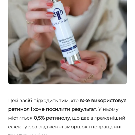
Цей засіб підходить тим, хто
вже використовує
ретинол і хоче посилити результат
. У ньому
міститься
0,5% ретинолу
, що дає вираженіший
ефект у розгладженні зморшок і покращенні