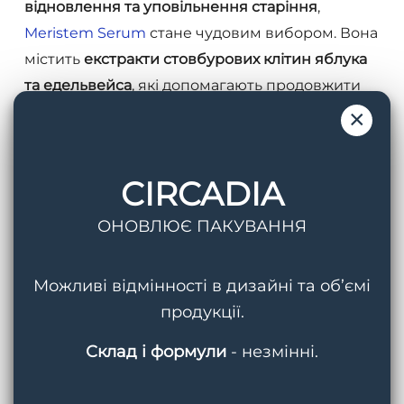
відновлення та уповільнення старіння
,
Meristem Serum
стане чудовим вибором. Вона
містить
екстракти стовбурових клітин яблука
та едельвейса
, які допомагають продовжити
життєвий цикл клітин і зберегти молодість
×
шкіри.
CIRCADIA
Ця сироватка не просто бореться зі
зморшками, а й зміцнює шкірний бар’єр,
ОНОВЛЮЄ ПАКУВАННЯ
захищаючи від зовнішніх агресорів.
Можливі відмінності в дизайні та об’ємі
Nighttime Repair
– Ретинолова
продукції.
терапія
Склад і формули
- незмінні.