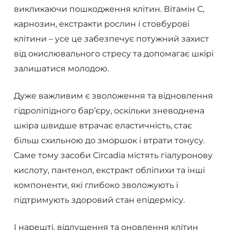
викликаючи пошкодження клітин. Вітамін С,
карнозин, екстракти рослин і стовбурові
клітини – усе це забезпечує потужний захист
від окислювального стресу та допомагає шкірі
залишатися молодою.
Дуже важливим є зволоження та відновлення
гідроліпідного бар’єру, оскільки зневоднена
шкіра швидше втрачає еластичність, стає
більш схильною до зморшок і втрати тонусу.
Саме тому засоби Circadia містять гіалуронову
кислоту, пантенол, екстракт обліпихи та інші
компоненти, які глибоко зволожують і
підтримують здоровий стан епідермісу.
І нарешті, відлущення та оновлення клітин