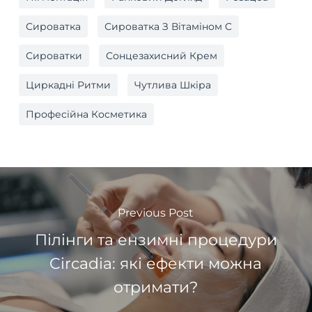
Сироватка
Сироватка З Вітаміном C
Сироватки
Сонцезахисний Крем
Циркадні Ритми
Чутлива Шкіра
Професійна Косметика
Previous Post
Пілінги та ензимні процедури
Circadia: які ефекти можна
отримати?