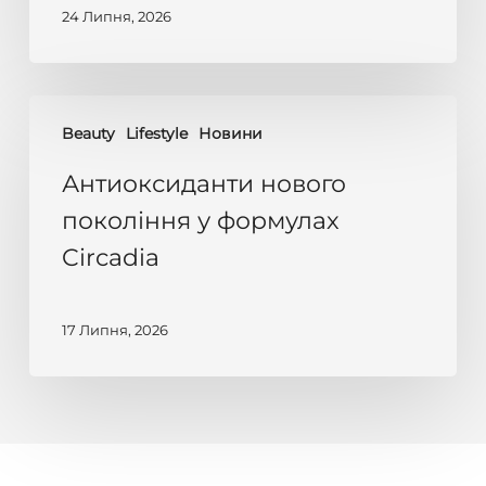
гідробаланс
24 Липня, 2026
шкіри
влітку
Антиоксиданти
Beauty
Lifestyle
Новини
нового
покоління
Антиоксиданти нового
у
покоління у формулах
формулах
Circadia
Circadia
17 Липня, 2026