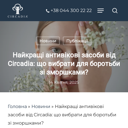
Skip
Menu
+38 044 300 22 22
to
Пош
Close
main
Menu
content
Новини
Публікації
Найкращі антивікові засоби від
Circadia: що вибрати для боротьби
зі зморшками?
14 Квітня, 2025
Головна
»
Новини
»
Найкращі антивікові
засоби від Circadia: що вибрати для боротьби
зі зморшками?