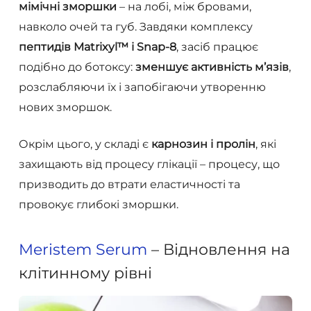
мімічні зморшки
– на лобі, між бровами,
навколо очей та губ. Завдяки комплексу
пептидів Matrixyl™ і Snap-8
, засіб працює
подібно до ботоксу:
зменшує активність м’язів
,
розслабляючи їх і запобігаючи утворенню
нових зморшок.
Окрім цього, у складі є
карнозин і пролін
, які
захищають від процесу глікації – процесу, що
призводить до втрати еластичності та
провокує глибокі зморшки.
Meristem Serum
– Відновлення на
клітинному рівні