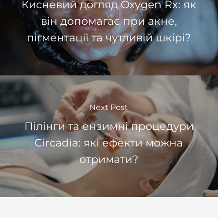
Кисневий догляд Oxygen Rx: як
він допомагає при акне,
пігментації та чутливій шкірі?
Next Post
Пілінги та ензимні процедури
Circadia: які ефекти можна
отримати?