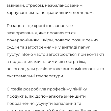
змінами, стресом, незбалансованим
харчуванням та неправильним доглядом.
Розацеа – це хронічне запальне
захворювання, яке проявляється
почервонінням шкіри, появою розширених
судин та загостреннями у вигляді папул і
пустул. Воно часто загострюється при контакті
з подразниками, такими як гостра їжа,
алкоголь, ультрафіолетове випромінювання та
екстремальні температури.
Circadia розробила професійну лінійку
продуктів, які допомагають зменшити
подразнення, усунути запалення та
підтримати захисний бар’єр шкіри. Завдяки