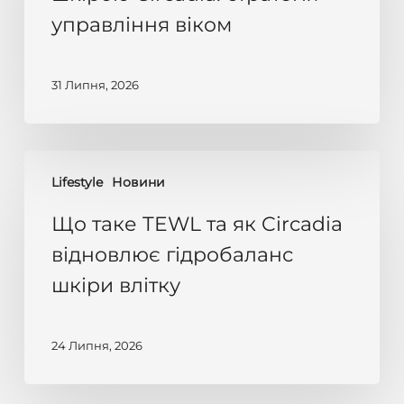
Circadia:
управління віком
стратегія
управління
віком
31 Липня, 2026
Що
Lifestyle
Новини
таке
TEWL
Що таке TEWL та як Circadia
та
відновлює гідробаланс
як
шкіри влітку
Circadia
відновлює
гідробаланс
24 Липня, 2026
шкіри
влітку