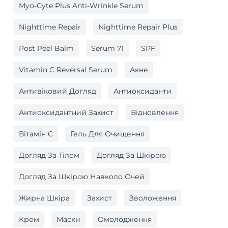
Myo-Cyte Plus Anti-Wrinkle Serum
Nighttime Repair
Nighttime Repair Plus
Post Peel Balm
Serum 71
SPF
Vitamin C Reversal Serum
Акне
Антивіковий Догляд
Антиоксиданти
Антиоксидантний Захист
Відновлення
Вітамін C
Гель Для Очищення
Догляд За Тілом
Догляд За Шкірою
Догляд За Шкірою Навколо Очей
Жирна Шкіра
Захист
Зволоження
Крем
Маски
Омолодження