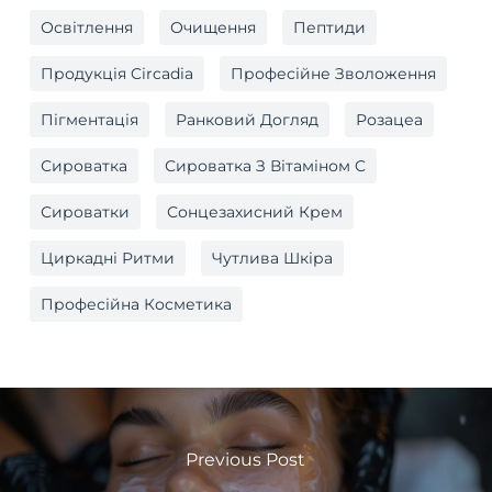
Освітлення
Очищення
Пептиди
Продукція Circadia
Професійне Зволоження
Пігментація
Ранковий Догляд
Розацеа
Сироватка
Сироватка З Вітаміном C
Сироватки
Сонцезахисний Крем
Циркадні Ритми
Чутлива Шкіра
Професійна Косметика
Previous Post