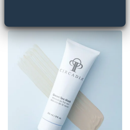
подразнення та допомагає нормалізувати
вироблення себуму.