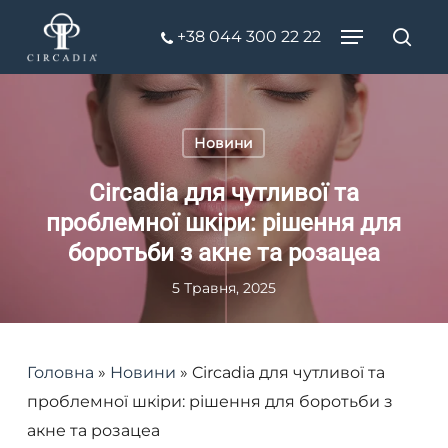
Skip
Menu
+38 044 300 22 22
to
Пош
Close
main
Menu
content
Новини
Circadia для чутливої та
проблемної шкіри: рішення для
боротьби з акне та розацеа
5 Травня, 2025
Головна
»
Новини
»
Circadia для чутливої та
проблемної шкіри: рішення для боротьби з
акне та розацеа