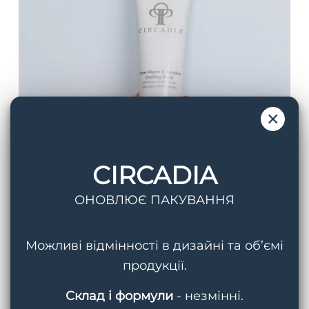
×
CIRCADIA
ОНОВЛЮЄ ПАКУВАННЯ
Green Tea Mask
– ще одна чудова маска для
Можливі відмінності в дизайні та об’ємі
чутливої шкіри. Вона містить екстракт
продукції.
зеленого чаю, який має сильний
Склад і формули
- незмінні.
протизапальний ефект, зменшує