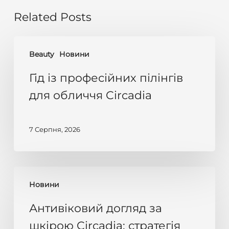
Related Posts
Гід
Beauty
Новини
із
професійних
Гід із професійних пілінгів
пілінгів
для обличчя Circadia
для
обличчя
7 Серпня, 2026
Circadia
Антивіковий
Новини
догляд
за
Антивіковий догляд за
шкірою
шкірою Circadia: стратегія