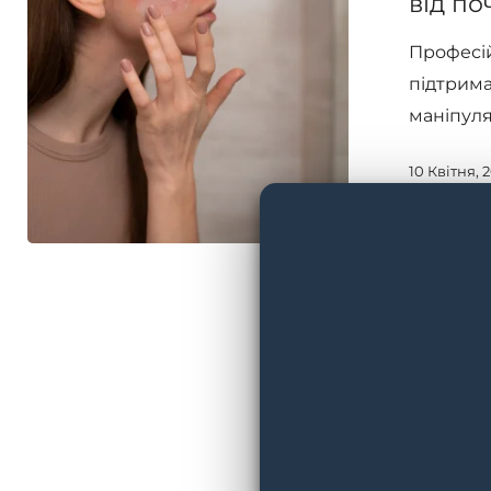
від по
дует
Професій
Circadia
підтрима
від
маніпуля
почервонінь
10 Квітня, 