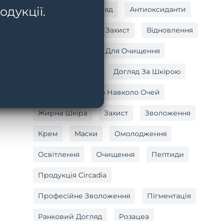
одукції.
Антивіковий Догляд
Антиоксиданти
Антиоксидантний Захист
Відновлення
Вітамін C
Гель Для Очищення
Догляд За Тілом
Догляд За Шкірою
Догляд За Шкірою Навколо Очей
Жирна Шкіра
Захист
Зволоження
Крем
Маски
Омолодження
Освітлення
Очищення
Пептиди
Продукція Circadia
Професійне Зволоження
Пігментація
Ранковий Догляд
Розацеа