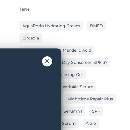
Теги
AquaPorin Hydrating Cream
BMED
Circadia
Cleansing Gel With Mandelic Acid
×
Hydralox
Light Day Sunscreen SPF 37
Lipid Replacing Cleansing Gel
Myo-Cyte Plus Anti-Wrinkle Serum
Nighttime Repair
Nighttime Repair Plus
Post Peel Balm
Serum 71
SPF
Vitamin C Reversal Serum
Акне