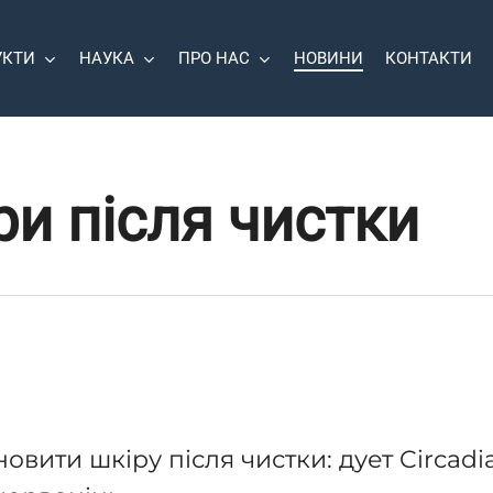
УКТИ
НАУКА
ПРО НАС
НОВИНИ
КОНТАКТИ
и після чистки
новити шкіру після чистки: дует Circadi