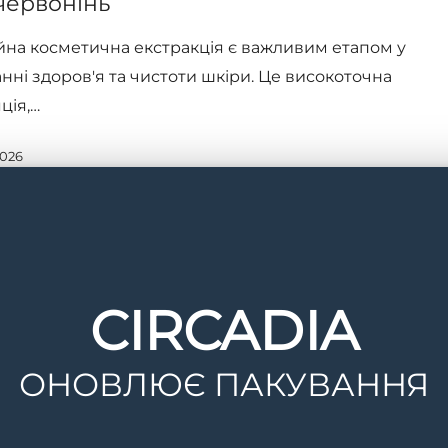
червонінь
на косметична екстракція є важливим етапом у
нні здоров'я та чистоти шкіри. Це високоточна
ція,…
2026
CIRCADIA
ОНОВЛЮЄ ПАКУВАННЯ