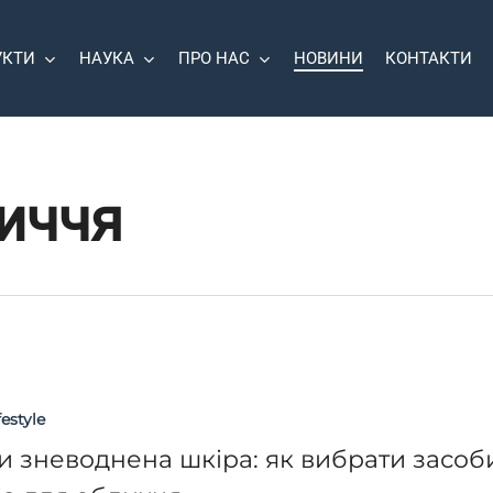
УКТИ
НАУКА
ПРО НАС
НОВИНИ
КОНТАКТИ
иччя
festyle
и зневоднена шкіра: як вибрати засоб