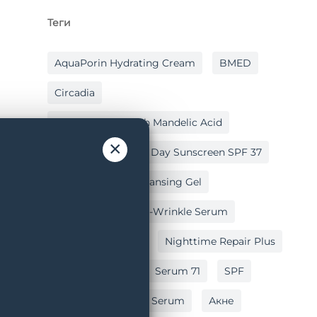
Теги
AquaPorin Hydrating Cream
BMED
Circadia
Cleansing Gel With Mandelic Acid
×
Hydralox
Light Day Sunscreen SPF 37
Lipid Replacing Cleansing Gel
Myo-Cyte Plus Anti-Wrinkle Serum
Nighttime Repair
Nighttime Repair Plus
Post Peel Balm
Serum 71
SPF
Vitamin C Reversal Serum
Акне