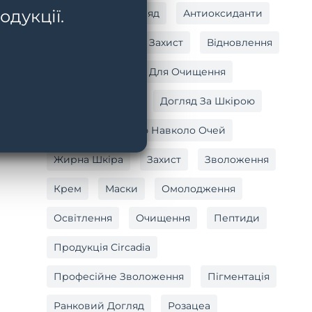
одукції.
Антивіковий Догляд
Антиоксиданти
Антиоксидантний Захист
Відновлення
Вітамін C
Гель Для Очищення
Догляд За Тілом
Догляд За Шкірою
Догляд За Шкірою Навколо Очей
Жирна Шкіра
Захист
Зволоження
Крем
Маски
Омолодження
Освітлення
Очищення
Пептиди
Продукція Circadia
Професійне Зволоження
Пігментація
Ранковий Догляд
Розацеа