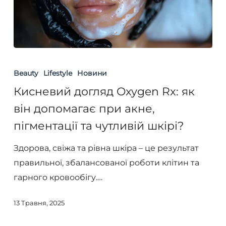
Кисневий
догляд
Beauty
Lifestyle
Новини
Oxygen
Кисневий догляд Oxygen Rx: як
Rx:
він допомагає при акне,
як
пігментації та чутливій шкірі?
він
допомагає
Здорова, свіжа та рівна шкіра – це результат
при
правильної, збалансованої роботи клітин та
акне,
гарного кровообігу.…
пігментації
та
13 Травня, 2025
чутливій