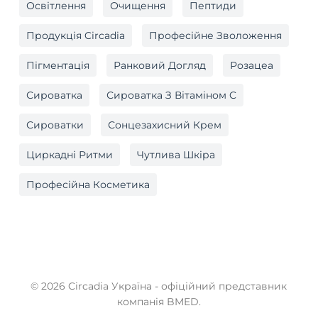
Освітлення
Очищення
Пептиди
Продукція Circadia
Професійне Зволоження
Пігментація
Ранковий Догляд
Розацеа
Сироватка
Сироватка З Вітаміном C
Сироватки
Сонцезахисний Крем
Циркадні Ритми
Чутлива Шкіра
Професійна Косметика
© 2026 Circadia Україна - офіційний представник
компанія BMED.