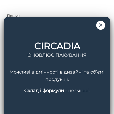
шкірі?
Пошук
×
CIRCADIA
ОНОВЛЮЄ ПАКУВАННЯ
Теги
AquaPorin Hydrating Cream
BMED
Можливі відмінності в дизайні та об’ємі
продукції.
Circadia
Cleansing Gel With Mandelic Acid
Склад і формули
- незмінні.
Hydralox
Light Day Sunscreen SPF 37
Lipid Replacing Cleansing Gel
Myo-Cyte Plus Anti-Wrinkle Serum