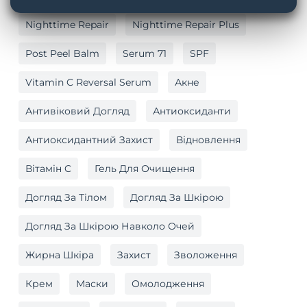
Nighttime Repair
Nighttime Repair Plus
Post Peel Balm
Serum 71
SPF
Vitamin C Reversal Serum
Акне
Антивіковий Догляд
Антиоксиданти
Антиоксидантний Захист
Відновлення
Вітамін C
Гель Для Очищення
Догляд За Тілом
Догляд За Шкірою
Догляд За Шкірою Навколо Очей
Жирна Шкіра
Захист
Зволоження
Крем
Маски
Омолодження