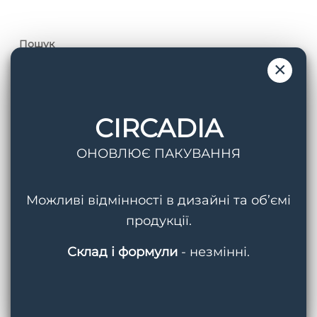
Пошук
×
CIRCADIA
ОНОВЛЮЄ ПАКУВАННЯ
Теги
AquaPorin Hydrating Cream
BMED
Можливі відмінності в дизайні та об’ємі
продукції.
Circadia
Cleansing Gel With Mandelic Acid
Склад і формули
- незмінні.
Hydralox
Light Day Sunscreen SPF 37
Lipid Replacing Cleansing Gel
Myo-Cyte Plus Anti-Wrinkle Serum