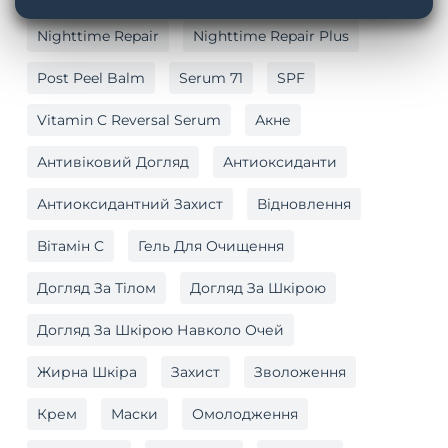
Nighttime Repair
Nighttime Repair Plus
Post Peel Balm
Serum 71
SPF
Vitamin C Reversal Serum
Акне
Антивіковий Догляд
Антиоксиданти
Антиоксидантний Захист
Відновлення
Вітамін C
Гель Для Очищення
Догляд За Тілом
Догляд За Шкірою
Догляд За Шкірою Навколо Очей
Жирна Шкіра
Захист
Зволоження
Крем
Маски
Омолодження