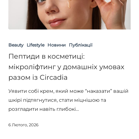
Пептиди
в
Beauty
Lifestyle
Новини
Публікації
косметиці:
Пептиди в косметиці:
мікроліфтинг
мікроліфтинг у домашніх умовах
у
разом із Circadia
домашніх
умовах
Уявити собі крем, який може “наказати” вашій
разом
шкірі підтягнутися, стати міцнішою та
із
розгладити навіть глибокі…
Circadia
6 Лютого, 2026