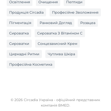
Освітлення
Очищення
Пептиди
Продукція Circadia
Професійне Зволоження
Пігментація
Ранковий Догляд
Розацеа
Сироватка
Сироватка З Вітаміном C
Сироватки
Сонцезахисний Крем
Циркадні Ритми
Чутлива Шкіра
Професійна Косметика
© 2026 Circadia Україна - офіційний представник
компанія BMED.