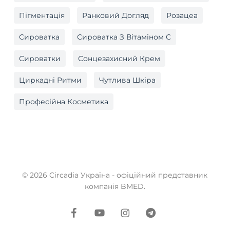
Пігментація
Ранковий Догляд
Розацеа
Сироватка
Сироватка З Вітаміном C
Сироватки
Сонцезахисний Крем
Циркадні Ритми
Чутлива Шкіра
Професійна Косметика
© 2026 Circadia Україна - офіційний представник
компанія BMED.
facebook
youtube
instagram
telegram