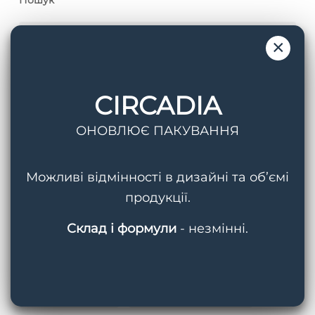
×
CIRCADIA
Теги
ОНОВЛЮЄ ПАКУВАННЯ
AquaPorin Hydrating Cream
BMED
Можливі відмінності в дизайні та об’ємі
Circadia
Cleansing Gel With Mandelic Acid
продукції.
Hydralox
Light Day Sunscreen SPF 37
Склад і формули
- незмінні.
Lipid Replacing Cleansing Gel
Myo-Cyte Plus Anti-Wrinkle Serum
Nighttime Repair
Nighttime Repair Plus