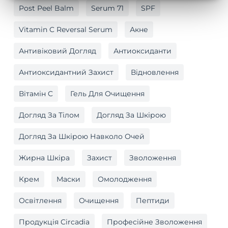
Post Peel Balm
Serum 71
SPF
Vitamin C Reversal Serum
Акне
Антивіковий Догляд
Антиоксиданти
Антиоксидантний Захист
Відновлення
Вітамін C
Гель Для Очищення
Догляд За Тілом
Догляд За Шкірою
Догляд За Шкірою Навколо Очей
Жирна Шкіра
Захист
Зволоження
Крем
Маски
Омолодження
Освітлення
Очищення
Пептиди
Продукція Circadia
Професійне Зволоження