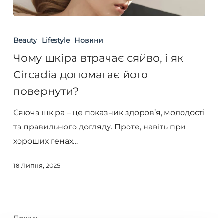
Чому
шкіра
Beauty
Lifestyle
Новини
втрачає
Чому шкіра втрачає сяйво, і як
сяйво,
Circadia допомагає його
і
повернути?
як
Circadia
Сяюча шкіра – це показник здоров’я, молодості
допомагає
та правильного догляду. Проте, навіть при
його
хороших генах…
повернути?
18 Липня, 2025
Пошук