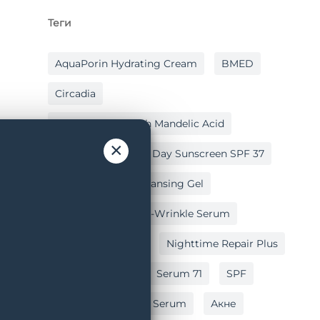
Теги
AquaPorin Hydrating Cream
BMED
Circadia
Cleansing Gel With Mandelic Acid
×
Hydralox
Light Day Sunscreen SPF 37
Lipid Replacing Cleansing Gel
Myo-Cyte Plus Anti-Wrinkle Serum
Nighttime Repair
Nighttime Repair Plus
Post Peel Balm
Serum 71
SPF
Vitamin C Reversal Serum
Акне