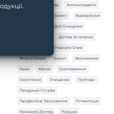
одукції.
Антивіковий Догляд
Антиоксиданти
Антиоксидантний Захист
Відновлення
Вітамін C
Гель Для Очищення
Догляд За Тілом
Догляд За Шкірою
Догляд За Шкірою Навколо Очей
Жирна Шкіра
Захист
Зволоження
Крем
Маски
Омолодження
Освітлення
Очищення
Пептиди
Продукція Circadia
Професійне Зволоження
Пігментація
Ранковий Догляд
Розацеа