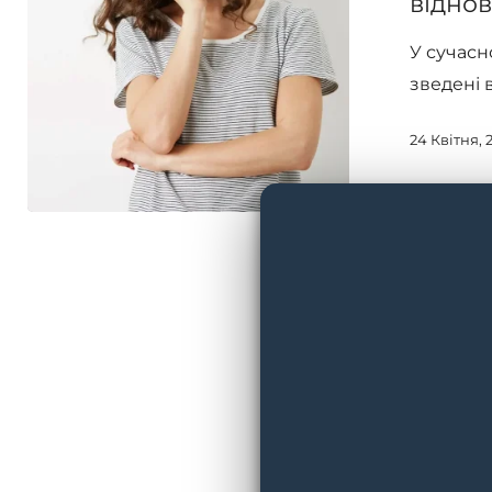
віднов
для
У сучасно
відновлення
зведені 
після
стресу
24 Квітня, 