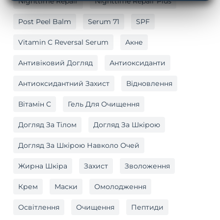
Nighttime Repair
Nighttime Repair Plus
Post Peel Balm
Serum 71
SPF
Vitamin C Reversal Serum
Акне
Антивіковий Догляд
Антиоксиданти
Антиоксидантний Захист
Відновлення
Вітамін C
Гель Для Очищення
Догляд За Тілом
Догляд За Шкірою
Догляд За Шкірою Навколо Очей
Жирна Шкіра
Захист
Зволоження
Крем
Маски
Омолодження
Освітлення
Очищення
Пептиди