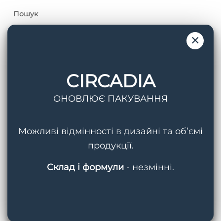
Пошук
×
CIRCADIA
Теги
ОНОВЛЮЄ ПАКУВАННЯ
AquaPorin Hydrating Cream
BMED
Можливі відмінності в дизайні та об’ємі
Circadia
Cleansing Gel With Mandelic Acid
продукції.
Hydralox
Light Day Sunscreen SPF 37
Склад і формули
- незмінні.
Lipid Replacing Cleansing Gel
Myo-Cyte Plus Anti-Wrinkle Serum