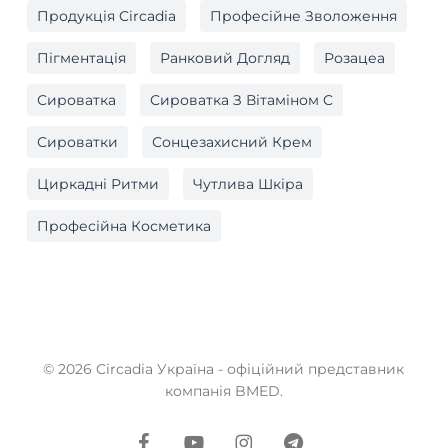
Продукція Circadia
Професійне Зволоження
Пігментація
Ранковий Догляд
Розацеа
Сироватка
Сироватка З Вітаміном C
Сироватки
Сонцезахисний Крем
Циркадні Ритми
Чутлива Шкіра
Професійна Косметика
© 2026 Circadia Україна - офіційний представник
компанія BMED.
facebook
youtube
instagram
telegram