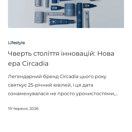
Чверть
століття
Lifestyle
інновацій:
Чверть століття інновацій: Нова
Нова
ера Circadia
ера
Circadia
Легендарний бренд Circadia цього року
святкує 25-річний ювілей, і ця дата
ознаменувалася не просто урочистостями,…
19 Червня, 2026