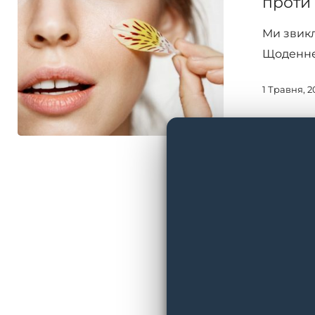
проти
Circadia
Ми звикл
проти
Щоденне
цукрового
старіння
1 Травня, 2