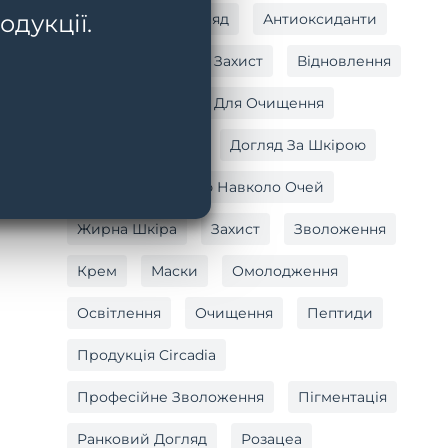
одукції.
Антивіковий Догляд
Антиоксиданти
Антиоксидантний Захист
Відновлення
Вітамін C
Гель Для Очищення
Догляд За Тілом
Догляд За Шкірою
Догляд За Шкірою Навколо Очей
Жирна Шкіра
Захист
Зволоження
Крем
Маски
Омолодження
Освітлення
Очищення
Пептиди
Продукція Circadia
Професійне Зволоження
Пігментація
Ранковий Догляд
Розацеа