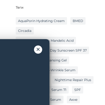
Теги
AquaPorin Hydrating Cream
BMED
Circadia
Cleansing Gel With Mandelic Acid
×
Hydralox
Light Day Sunscreen SPF 37
Lipid Replacing Cleansing Gel
Myo-Cyte Plus Anti-Wrinkle Serum
Nighttime Repair
Nighttime Repair Plus
Post Peel Balm
Serum 71
SPF
Vitamin C Reversal Serum
Акне