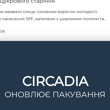
 цукрового старіння
и вважати сонце головним ворогом молодості.
 нанесення SPF, капелюхи з широкими полями та…
026
CIRCADIA
ОНОВЛЮЄ ПАКУВАННЯ