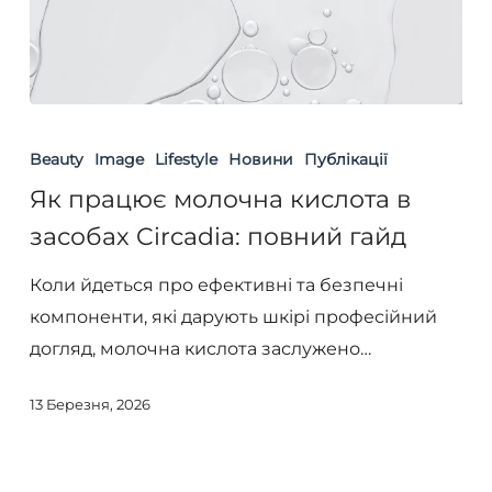
Як
працює
Beauty
Image
Lifestyle
Новини
Публікації
молочна
Як працює молочна кислота в
кислота
засобах Circadia: повний гайд
в
засобах
Коли йдеться про ефективні та безпечні
Circadia:
компоненти, які дарують шкірі професійний
повний
догляд, молочна кислота заслужено…
гайд
13 Березня, 2026