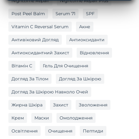
Nighttime Repair
Nighttime Repair Plus
Post Peel Balm
Serum 71
SPF
Vitamin C Reversal Serum
Акне
Антивіковий Догляд
Антиоксиданти
Антиоксидантний Захист
Відновлення
Вітамін C
Гель Для Очищення
Догляд За Тілом
Догляд За Шкірою
Догляд За Шкірою Навколо Очей
Жирна Шкіра
Захист
Зволоження
Крем
Маски
Омолодження
Освітлення
Очищення
Пептиди