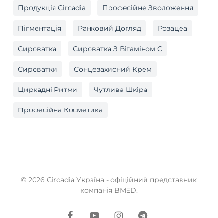
Продукція Circadia
Професійне Зволоження
Пігментація
Ранковий Догляд
Розацеа
Сироватка
Сироватка З Вітаміном C
Сироватки
Сонцезахисний Крем
Циркадні Ритми
Чутлива Шкіра
Професійна Косметика
© 2026 Circadia Україна - офіційний представник
компанія BMED.
facebook
youtube
instagram
telegram