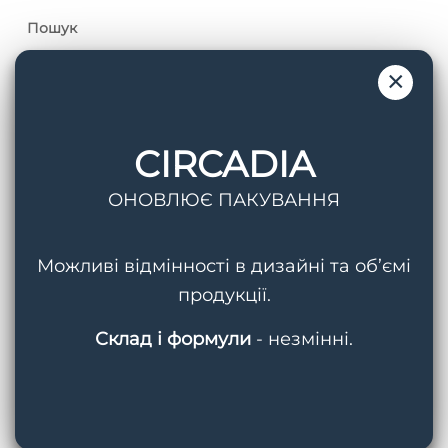
Пошук
×
CIRCADIA
Теги
ОНОВЛЮЄ ПАКУВАННЯ
AquaPorin Hydrating Cream
BMED
Можливі відмінності в дизайні та об’ємі
Circadia
Cleansing Gel With Mandelic Acid
продукції.
Hydralox
Light Day Sunscreen SPF 37
Склад і формули
- незмінні.
Lipid Replacing Cleansing Gel
Myo-Cyte Plus Anti-Wrinkle Serum