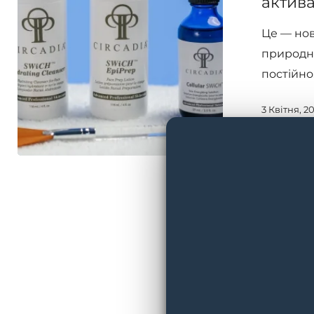
актива
активація
Це — нов
клітин
природно
Circadia
постійно
3 Квітня, 2