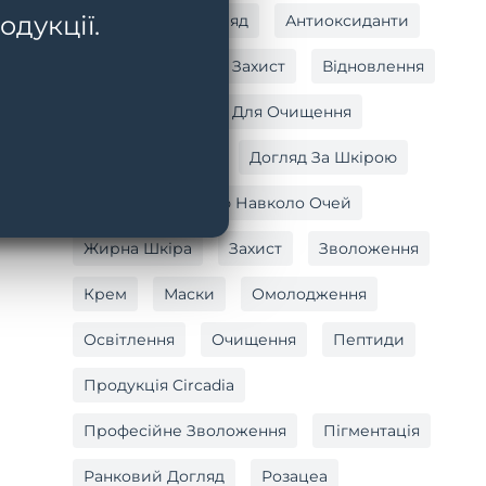
одукції.
Антивіковий Догляд
Антиоксиданти
Антиоксидантний Захист
Відновлення
Вітамін C
Гель Для Очищення
Догляд За Тілом
Догляд За Шкірою
Догляд За Шкірою Навколо Очей
Жирна Шкіра
Захист
Зволоження
Крем
Маски
Омолодження
Освітлення
Очищення
Пептиди
Продукція Circadia
Професійне Зволоження
Пігментація
Ранковий Догляд
Розацеа