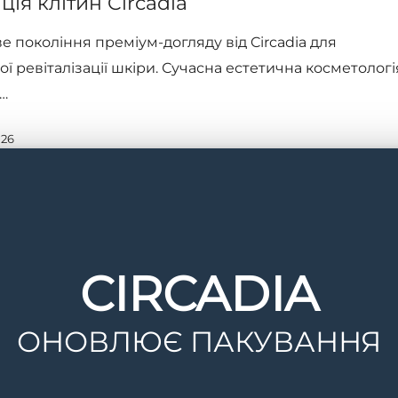
ція клітин Circadia
е покоління преміум-догляду від Circadia для
ї ревіталізації шкіри. Сучасна естетична косметологі
…
026
CIRCADIA
ОНОВЛЮЄ ПАКУВАННЯ