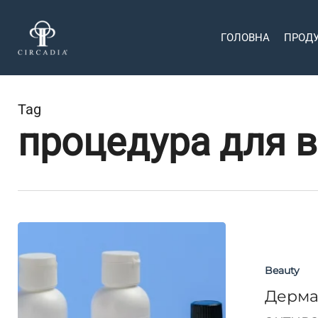
Skip
to
ГОЛОВНА
ПРОД
main
content
Tag
процедура для в
Дермальне
омолодження
Hit enter to search or ESC to close
Beauty
SWiCH:
як
Дерма
працює