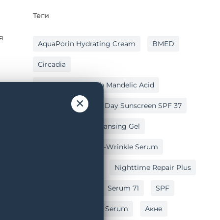
Теги
я
AquaPorin Hydrating Cream
BMED
Circadia
Cleansing Gel With Mandelic Acid
×
Hydralox
Light Day Sunscreen SPF 37
Lipid Replacing Cleansing Gel
Myo-Cyte Plus Anti-Wrinkle Serum
Nighttime Repair
Nighttime Repair Plus
Post Peel Balm
Serum 71
SPF
Vitamin C Reversal Serum
Акне