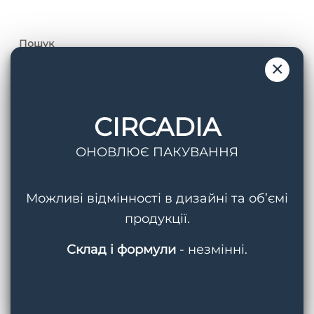
Пошук
×
CIRCADIA
ОНОВЛЮЄ ПАКУВАННЯ
Теги
AquaPorin Hydrating Cream
BMED
Можливі відмінності в дизайні та об’ємі
продукції.
Circadia
Cleansing Gel With Mandelic Acid
Склад і формули
- незмінні.
Hydralox
Light Day Sunscreen SPF 37
Lipid Replacing Cleansing Gel
Myo-Cyte Plus Anti-Wrinkle Serum