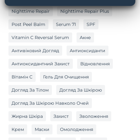
Nighttime Repair
Nighttime Repair Plus
Post Peel Balm
Serum 71
SPF
Vitamin C Reversal Serum
Акне
Антивіковий Догляд
Антиоксиданти
Антиоксидантний Захист
Відновлення
Вітамін C
Гель Для Очищення
Догляд За Тілом
Догляд За Шкірою
Догляд За Шкірою Навколо Очей
Жирна Шкіра
Захист
Зволоження
Крем
Маски
Омолодження