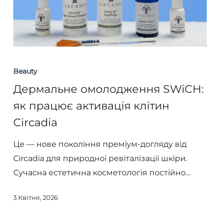
Дермальне
омолодження
Beauty
SWiCH:
Дермальне омолодження SWiCH:
як
як працює активація клітин
працює
Circadia
активація
клітин
Це — нове покоління преміум-догляду від
Circadia
Circadia для природної ревіталізації шкіри.
Сучасна естетична косметологія постійно…
3 Квітня, 2026