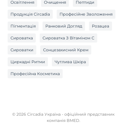
Освітлення
Очищення
Пептиди
Продукція Circadia
Професійне Зволоження
Пігментація
Ранковий Догляд
Розацеа
Сироватка
Сироватка З Вітаміном C
Сироватки
Сонцезахисний Крем
Циркадні Ритми
Чутлива Шкіра
Професійна Косметика
© 2026 Circadia Україна - офіційний представник
компанія BMED.