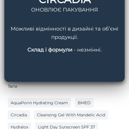
шкіри?
ОНОВЛЮЄ ПАКУВАННЯ
22 Серпня, 2025
Можливі відмінності в дизайні та об’ємі
продукції.
Пошук
Склад і формули
- незмінні.
Теги
AquaPorin Hydrating Cream
BMED
Circadia
Cleansing Gel With Mandelic Acid
Hydralox
Light Day Sunscreen SPF 37