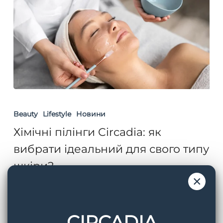
Хімічні
пілінги
Beauty
Lifestyle
Новини
Circadia:
Хімічні пілінги Circadia: як
як
вибрати ідеальний для свого типу
вибрати
шкіри?
ідеальний
×
для
Сяюча, гладка шкіра — не просто мрія, а
свого
реальна мета, яку можна досягти при
типу
CIRCADIA
правильному…