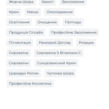
Жирна Шкіра
Захист
Зволоження
Крем
Маски
Омолодження
Освітлення
Очищення
Пептиди
Продукція Circadia
Професійне Зволоження
Пігментація
Ранковий Догляд
Розацеа
Сироватка
Сироватка З Вітаміном C
Сироватки
Сонцезахисний Крем
Циркадні Ритми
Чутлива Шкіра
Професійна Косметика