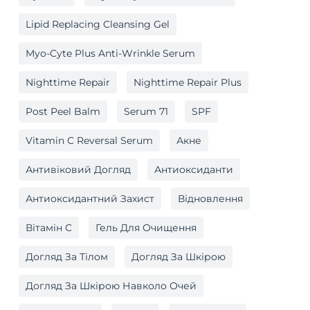
Lipid Replacing Cleansing Gel
Myo-Cyte Plus Anti-Wrinkle Serum
Nighttime Repair
Nighttime Repair Plus
Post Peel Balm
Serum 71
SPF
Vitamin C Reversal Serum
Акне
Антивіковий Догляд
Антиоксиданти
Антиоксидантний Захист
Відновлення
Вітамін C
Гель Для Очищення
Догляд За Тілом
Догляд За Шкірою
Догляд За Шкірою Навколо Очей