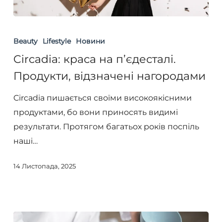
Circadia:
краса
Beauty
Lifestyle
Новини
на
Circadia: краса на п’єдесталі.
п’єдесталі.
Продукти, відзначені нагородами
Продукти,
відзначені
Circadia пишається своїми високоякісними
нагородами
продуктами, бо вони приносять видимі
результати. Протягом багатьох років поспіль
наші…
14 Листопада, 2025