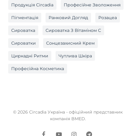
Продукція Circadia
Професійне Зволоження
Пігментація
Ранковий Догляд
Розацеа
Сироватка
Сироватка З Вітаміном C
Сироватки
Сонцезахисний Крем
Циркадні Ритми
Чутлива Шкіра
Професійна Косметика
© 2026 Circadia Україна - офіційний представник
компанія BMED.
facebook
youtube
instagram
telegram