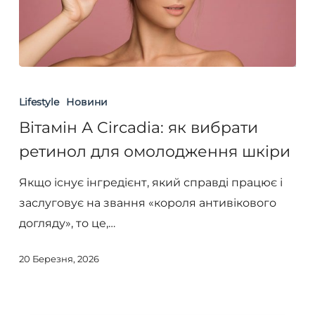
Вітамін
А
Lifestyle
Новини
Circadia:
Вітамін А Circadia: як вибрати
як
ретинол для омолодження шкіри
вибрати
ретинол
Якщо існує інгредієнт, який справді працює і
для
заслуговує на звання «короля антивікового
омолодження
догляду», то це,…
шкіри
20 Березня, 2026