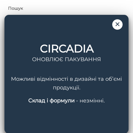
Пошук
×
CIRCADIA
Теги
ОНОВЛЮЄ ПАКУВАННЯ
AquaPorin Hydrating Cream
BMED
Можливі відмінності в дизайні та об’ємі
Circadia
Cleansing Gel With Mandelic Acid
продукції.
Hydralox
Light Day Sunscreen SPF 37
Склад і формули
- незмінні.
Lipid Replacing Cleansing Gel
Myo-Cyte Plus Anti-Wrinkle Serum