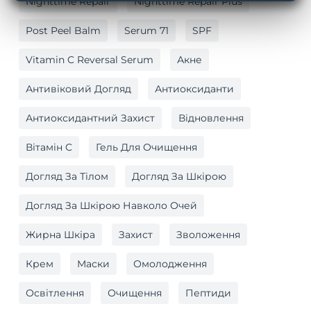
Nighttime Repair
Nighttime Repair Plus
Post Peel Balm
Serum 71
SPF
Vitamin C Reversal Serum
Акне
Антивіковий Догляд
Антиоксиданти
Антиоксидантний Захист
Відновлення
Вітамін C
Гель Для Очищення
Догляд За Тілом
Догляд За Шкірою
Догляд За Шкірою Навколо Очей
Жирна Шкіра
Захист
Зволоження
Крем
Маски
Омолодження
Освітлення
Очищення
Пептиди