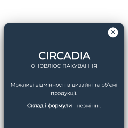
Пошук
×
CIRCADIA
ОНОВЛЮЄ ПАКУВАННЯ
Теги
Можливі відмінності в дизайні та об’ємі
AquaPorin Hydrating Cream
BMED
продукції.
Circadia
Cleansing Gel With Mandelic Acid
Склад і формули
- незмінні.
Hydralox
Light Day Sunscreen SPF 37
Lipid Replacing Cleansing Gel