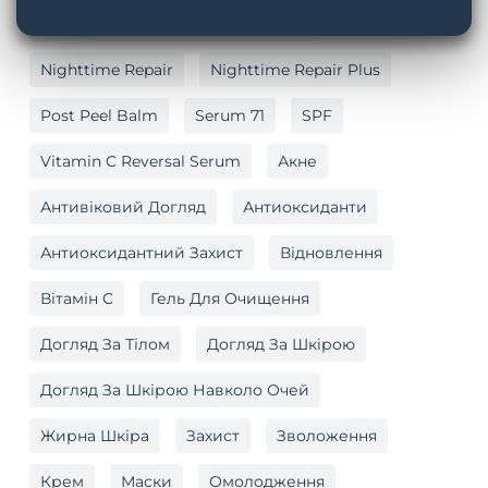
Myo-Cyte Plus Anti-Wrinkle Serum
Nighttime Repair
Nighttime Repair Plus
Post Peel Balm
Serum 71
SPF
Vitamin C Reversal Serum
Акне
Антивіковий Догляд
Антиоксиданти
Антиоксидантний Захист
Відновлення
Вітамін C
Гель Для Очищення
Догляд За Тілом
Догляд За Шкірою
Догляд За Шкірою Навколо Очей
Жирна Шкіра
Захист
Зволоження
Крем
Маски
Омолодження