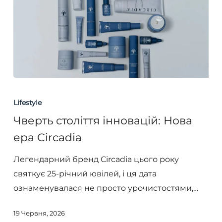
Чверть
століття
Lifestyle
інновацій:
Чверть століття інновацій: Нова
Нова
ера Circadia
ера
Circadia
Легендарний бренд Circadia цього року
святкує 25-річний ювілей, і ця дата
ознаменувалася не просто урочистостями,…
19 Червня, 2026