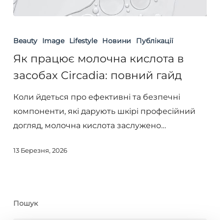
Як
працює
Beauty
Image
Lifestyle
Новини
Публікації
молочна
Як працює молочна кислота в
кислота
засобах Circadia: повний гайд
в
засобах
Коли йдеться про ефективні та безпечні
Circadia:
компоненти, які дарують шкірі професійний
повний
догляд, молочна кислота заслужено…
гайд
13 Березня, 2026
Пошук