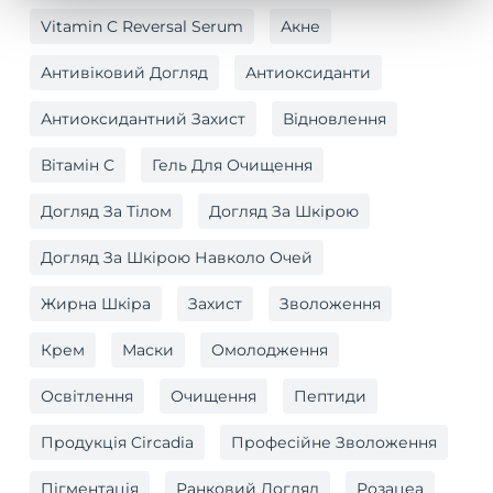
Vitamin C Reversal Serum
Акне
Антивіковий Догляд
Антиоксиданти
Антиоксидантний Захист
Відновлення
Вітамін C
Гель Для Очищення
Догляд За Тілом
Догляд За Шкірою
Догляд За Шкірою Навколо Очей
Жирна Шкіра
Захист
Зволоження
Крем
Маски
Омолодження
Освітлення
Очищення
Пептиди
Продукція Circadia
Професійне Зволоження
Пігментація
Ранковий Догляд
Розацеа