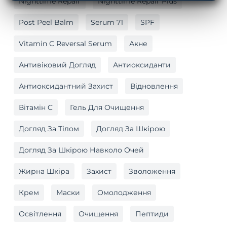
Nighttime Repair
Nighttime Repair Plus
Post Peel Balm
Serum 71
SPF
Vitamin C Reversal Serum
Акне
Антивіковий Догляд
Антиоксиданти
Антиоксидантний Захист
Відновлення
Вітамін C
Гель Для Очищення
Догляд За Тілом
Догляд За Шкірою
Догляд За Шкірою Навколо Очей
Жирна Шкіра
Захист
Зволоження
Крем
Маски
Омолодження
Освітлення
Очищення
Пептиди