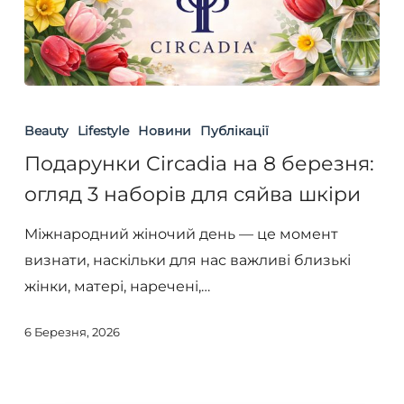
Подарунки
Circadia
Beauty
Lifestyle
Новини
Публікації
на
Подарунки Circadia на 8 березня:
8
огляд 3 наборів для сяйва шкіри
березня:
огляд
Міжнародний жіночий день — це момент
3
визнати, наскільки для нас важливі близькі
наборів
жінки, матері, наречені,…
для
6 Березня, 2026
сяйва
шкіри