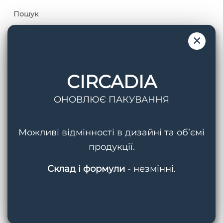
Пошук
×
CIRCADIA
Теги
ОНОВЛЮЄ ПАКУВАННЯ
AquaPorin Hydrating Cream
BMED
Можливі відмінності в дизайні та об’ємі
Circadia
Cleansing Gel With Mandelic Acid
продукції.
Hydralox
Light Day Sunscreen SPF 37
Склад і формули
- незмінні.
Lipid Replacing Cleansing Gel
Myo-Cyte Plus Anti-Wrinkle Serum