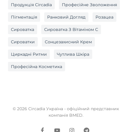
Продукція Circadia
Професійне Зволоження
Пігментація
Ранковий Догляд
Розацеа
Сироватка
Сироватка З Вітаміном C
Сироватки
Сонцезахисний Крем
Циркадні Ритми
Чутлива Шкіра
Професійна Косметика
© 2026 Circadia Україна - офіційний представник
компанія BMED.
facebook
youtube
instagram
telegram