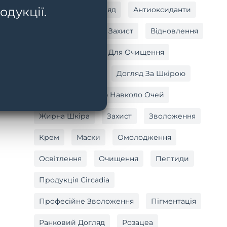
одукції.
Антивіковий Догляд
Антиоксиданти
Антиоксидантний Захист
Відновлення
Вітамін C
Гель Для Очищення
Догляд За Тілом
Догляд За Шкірою
Догляд За Шкірою Навколо Очей
Жирна Шкіра
Захист
Зволоження
Крем
Маски
Омолодження
Освітлення
Очищення
Пептиди
Продукція Circadia
Професійне Зволоження
Пігментація
Ранковий Догляд
Розацеа