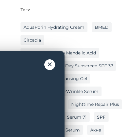
Теги
AquaPorin Hydrating Cream
BMED
Circadia
Cleansing Gel With Mandelic Acid
×
Hydralox
Light Day Sunscreen SPF 37
Lipid Replacing Cleansing Gel
Myo-Cyte Plus Anti-Wrinkle Serum
Nighttime Repair
Nighttime Repair Plus
Post Peel Balm
Serum 71
SPF
Vitamin C Reversal Serum
Акне