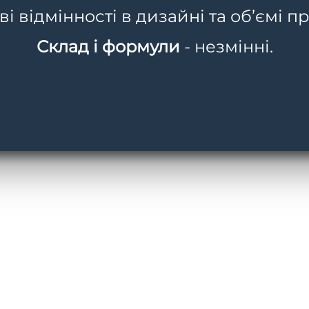
тися, стати міцнішою та розгладити навіть глибокі…
 відмінності в дизайні та об’ємі пр
2026
Склад і формули
- незмінні.