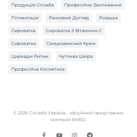
Продукція Circadia
Професійне Зволоження
Пігментація
Ранковий Догляд
Розацеа
Сироватка
Сироватка З Вітаміном C
Сироватки
Сонцезахисний Крем
Циркадні Ритми
Чутлива Шкіра
Професійна Косметика
© 2026 Circadia Україна - офіційний представник
компанія BMED.
facebook
youtube
instagram
telegram