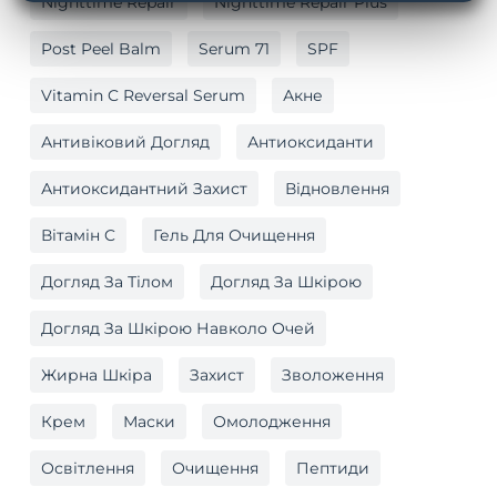
Nighttime Repair
Nighttime Repair Plus
Post Peel Balm
Serum 71
SPF
Vitamin C Reversal Serum
Акне
Антивіковий Догляд
Антиоксиданти
Антиоксидантний Захист
Відновлення
Вітамін C
Гель Для Очищення
Догляд За Тілом
Догляд За Шкірою
Догляд За Шкірою Навколо Очей
Жирна Шкіра
Захист
Зволоження
Крем
Маски
Омолодження
Освітлення
Очищення
Пептиди