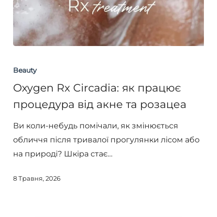
Oxygen
Rx
Beauty
Circadia:
Oxygen Rx Circadia: як працює
як
процедура від акне та розацеа
працює
процедура
Ви коли-небудь помічали, як змінюється
від
обличчя після тривалої прогулянки лісом або
акне
на природі? Шкіра стає…
та
8 Травня, 2026
розацеа