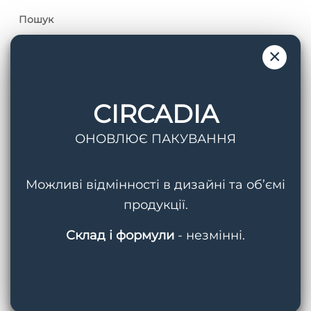
Пошук
×
CIRCADIA
Теги
ОНОВЛЮЄ ПАКУВАННЯ
AquaPorin Hydrating Cream
BMED
Можливі відмінності в дизайні та об’ємі
Circadia
Cleansing Gel With Mandelic Acid
продукції.
Hydralox
Light Day Sunscreen SPF 37
Склад і формули
- незмінні.
Lipid Replacing Cleansing Gel
Myo-Cyte Plus Anti-Wrinkle Serum