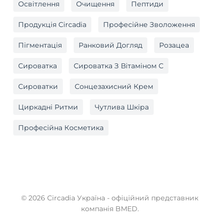
Освітлення
Очищення
Пептиди
Продукція Circadia
Професійне Зволоження
Пігментація
Ранковий Догляд
Розацеа
Сироватка
Сироватка З Вітаміном C
Сироватки
Сонцезахисний Крем
Циркадні Ритми
Чутлива Шкіра
Професійна Косметика
© 2026 Circadia Україна - офіційний представник
компанія BMED.