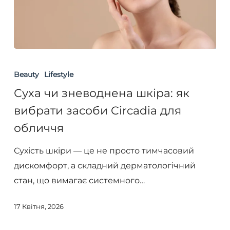
Суха
чи
Beauty
Lifestyle
зневоднена
Суха чи зневоднена шкіра: як
шкіра:
вибрати засоби Circadia для
як
обличчя
вибрати
засоби
Сухість шкіри — це не просто тимчасовий
Circadia
дискомфорт, а складний дерматологічний
для
стан, що вимагає системного…
обличчя
17 Квітня, 2026