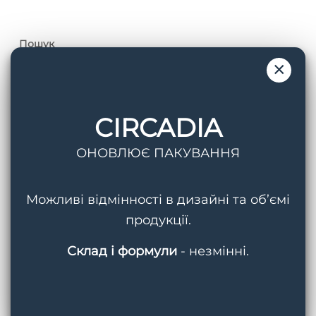
Пошук
×
CIRCADIA
ОНОВЛЮЄ ПАКУВАННЯ
Теги
AquaPorin Hydrating Cream
BMED
Можливі відмінності в дизайні та об’ємі
продукції.
Circadia
Cleansing Gel With Mandelic Acid
Склад і формули
- незмінні.
Hydralox
Light Day Sunscreen SPF 37
Lipid Replacing Cleansing Gel
Myo-Cyte Plus Anti-Wrinkle Serum