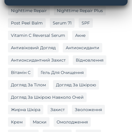
Nighttime Repair
Nighttime Repair Plus
Post Peel Balm
Serum 71
SPF
Vitamin C Reversal Serum
Акне
Антивіковий Догляд
Антиоксиданти
Антиоксидантний Захист
Відновлення
Вітамін C
Гель Для Очищення
Догляд За Тілом
Догляд За Шкірою
Догляд За Шкірою Навколо Очей
Жирна Шкіра
Захист
Зволоження
Крем
Маски
Омолодження