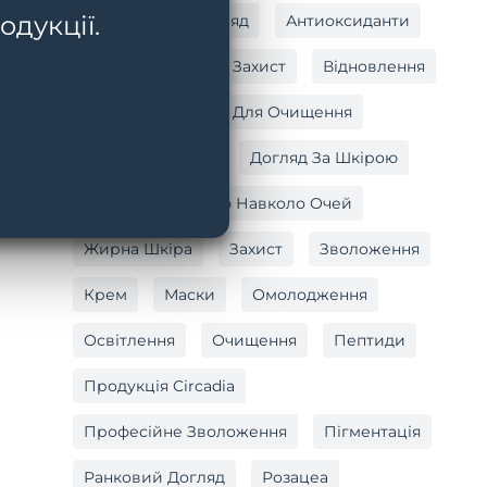
одукції.
Антивіковий Догляд
Антиоксиданти
Антиоксидантний Захист
Відновлення
Вітамін C
Гель Для Очищення
Догляд За Тілом
Догляд За Шкірою
Догляд За Шкірою Навколо Очей
Жирна Шкіра
Захист
Зволоження
Крем
Маски
Омолодження
Освітлення
Очищення
Пептиди
Продукція Circadia
Професійне Зволоження
Пігментація
Ранковий Догляд
Розацеа