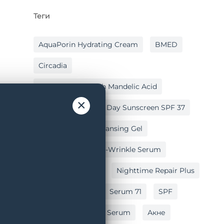
Теги
AquaPorin Hydrating Cream
BMED
Circadia
Cleansing Gel With Mandelic Acid
×
Hydralox
Light Day Sunscreen SPF 37
Lipid Replacing Cleansing Gel
Myo-Cyte Plus Anti-Wrinkle Serum
Nighttime Repair
Nighttime Repair Plus
Post Peel Balm
Serum 71
SPF
Vitamin C Reversal Serum
Акне