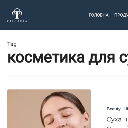
Skip
to
ГОЛОВНА
ПРОД
main
content
Tag
косметика для с
Суха
чи
Hit enter to search or ESC to close
Beauty
Li
зневоднена
шкіра:
Суха ч
як