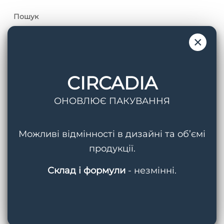
Пошук
×
CIRCADIA
Теги
ОНОВЛЮЄ ПАКУВАННЯ
AquaPorin Hydrating Cream
BMED
Можливі відмінності в дизайні та об’ємі
Circadia
Cleansing Gel With Mandelic Acid
продукції.
Hydralox
Light Day Sunscreen SPF 37
Склад і формули
- незмінні.
Lipid Replacing Cleansing Gel
Myo-Cyte Plus Anti-Wrinkle Serum