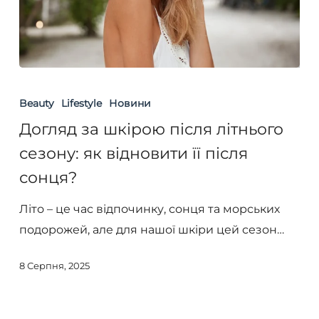
Догляд
за
Beauty
Lifestyle
Новини
шкірою
Догляд за шкірою після літнього
після
сезону: як відновити її після
літнього
сонця?
сезону:
як
Літо – це час відпочинку, сонця та морських
відновити
подорожей, але для нашої шкіри цей сезон…
її
після
8 Серпня, 2025
сонця?