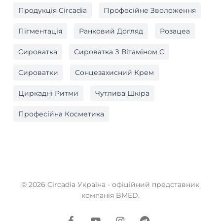
Продукція Circadia
Професійне Зволоження
Пігментація
Ранковий Догляд
Розацеа
Сироватка
Сироватка З Вітаміном C
Сироватки
Сонцезахисний Крем
Циркадні Ритми
Чутлива Шкіра
Професійна Косметика
© 2026 Circadia Україна - офіційний представник
компанія BMED.
facebook
youtube
instagram
telegram