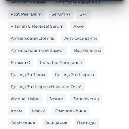
Nighttime Repair
Nighttime Repair Plus
Post Peel Balm
Serum 71
SPF
Vitamin C Reversal Serum
Акне
Антивіковий Догляд
Антиоксиданти
Антиоксидантний Захист
Відновлення
Вітамін C
Гель Для Очищення
Догляд За Тілом
Догляд За Шкірою
Догляд За Шкірою Навколо Очей
Жирна Шкіра
Захист
Зволоження
Крем
Маски
Омолодження
Освітлення
Очищення
Пептиди