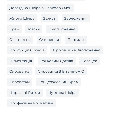
Догляд За Шкірою Навколо Очей
Жирна Шкіра
Захист
Зволоження
Крем
Маски
Омолодження
Освітлення
Очищення
Пептиди
Продукція Circadia
Професійне Зволоження
Пігментація
Ранковий Догляд
Розацеа
Сироватка
Сироватка З Вітаміном C
Сироватки
Сонцезахисний Крем
Циркадні Ритми
Чутлива Шкіра
Професійна Косметика