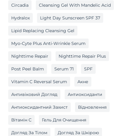
Circadia
Cleansing Gel With Mandelic Acid
Hydralox
Light Day Sunscreen SPF 37
Lipid Replacing Cleansing Gel
Myo-Cyte Plus Anti-Wrinkle Serum
Nighttime Repair
Nighttime Repair Plus
Post Peel Balm
Serum 71
SPF
Vitamin C Reversal Serum
Акне
Антивіковий Догляд
Антиоксиданти
Антиоксидантний Захист
Відновлення
Вітамін C
Гель Для Очищення
Догляд За Тілом
Догляд За Шкірою