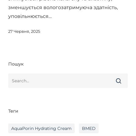
допоможуть
зменшується вологозатримуюча здатність,
зберегти
уповільнюється…
молодість?
27 Червня, 2025
Пошук
Теги
AquaPorin Hydrating Cream
BMED