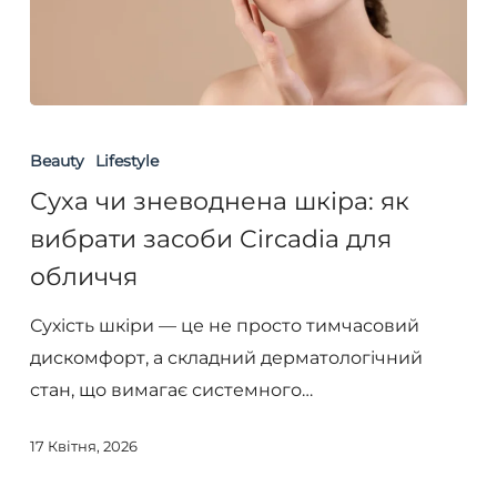
Суха
чи
Beauty
Lifestyle
зневоднена
Суха чи зневоднена шкіра: як
шкіра:
вибрати засоби Circadia для
як
обличчя
вибрати
засоби
Сухість шкіри — це не просто тимчасовий
Circadia
дискомфорт, а складний дерматологічний
для
стан, що вимагає системного…
обличчя
17 Квітня, 2026