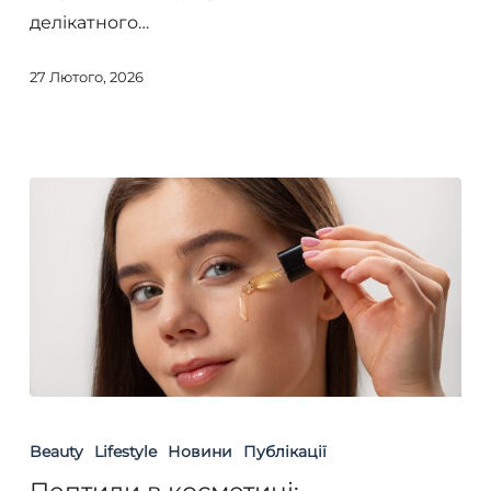
акне
делікатного…
27 Лютого, 2026
Пептиди
в
Beauty
Lifestyle
Новини
Публікації
косметиці: