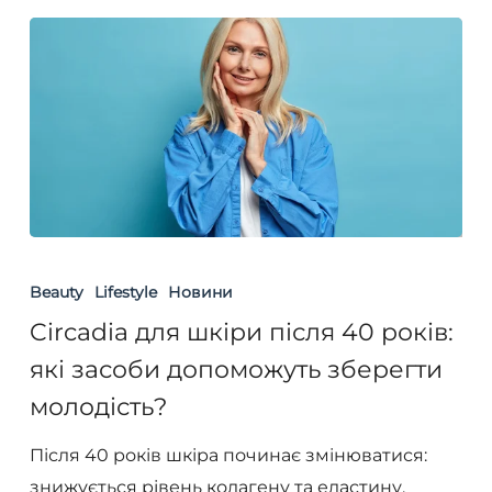
Circadia
для
Beauty
Lifestyle
Новини
шкіри
Circadia для шкіри після 40 років:
після
які засоби допоможуть зберегти
40
молодість?
років:
які
Після 40 років шкіра починає змінюватися:
засоби
знижується рівень колагену та еластину,