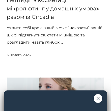
Пептиди в косметиці:
мікроліфтинг
мікроліфтинг у домашніх умовах
у
разом із Circadia
домашніх
умовах
Уявити собі крем, який може “наказати” вашій
разом
шкірі підтягнутися, стати міцнішою та
із
розгладити навіть глибокі…
Circadia
6 Лютого, 2026
×