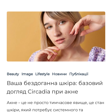
Ваша
бездоганна
Beauty
Image
Lifestyle
Новини
Публікації
шкіра:
Ваша бездоганна шкіра: базовий
базовий
догляд Circadia при акне
догляд
Circadia
Акне – це не просто тимчасове явище, це стан
при
шкіри, який потребує системного та