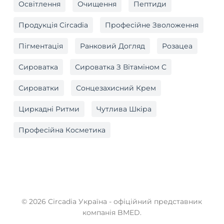
Освітлення
Очищення
Пептиди
Продукція Circadia
Професійне Зволоження
Пігментація
Ранковий Догляд
Розацеа
Сироватка
Сироватка З Вітаміном C
Сироватки
Сонцезахисний Крем
Циркадні Ритми
Чутлива Шкіра
Професійна Косметика
© 2026 Circadia Україна - офіційний представник
компанія BMED.