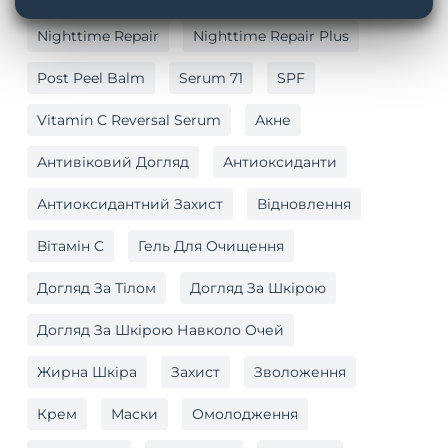
Nighttime Repair
Nighttime Repair Plus
Post Peel Balm
Serum 71
SPF
Vitamin C Reversal Serum
Акне
Антивіковий Догляд
Антиоксиданти
Антиоксидантний Захист
Відновлення
Вітамін C
Гель Для Очищення
Догляд За Тілом
Догляд За Шкірою
Догляд За Шкірою Навколо Очей
Жирна Шкіра
Захист
Зволоження
Крем
Маски
Омолодження