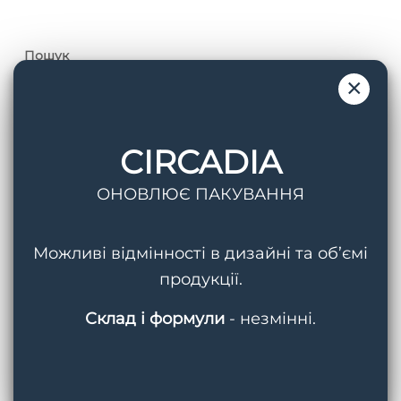
Пошук
×
CIRCADIA
ОНОВЛЮЄ ПАКУВАННЯ
Теги
AquaPorin Hydrating Cream
BMED
Можливі відмінності в дизайні та об’ємі
продукції.
Circadia
Cleansing Gel With Mandelic Acid
Склад і формули
- незмінні.
Hydralox
Light Day Sunscreen SPF 37
Lipid Replacing Cleansing Gel
Myo-Cyte Plus Anti-Wrinkle Serum