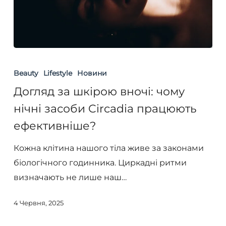
Догляд
за
Beauty
Lifestyle
Новини
шкірою
Догляд за шкірою вночі: чому
вночі:
нічні засоби Circadia працюють
чому
ефективніше?
нічні
засоби
Кожна клітина нашого тіла живе за законами
Circadia
біологічного годинника. Циркадні ритми
працюють
визначають не лише наш…
ефективніше?
4 Червня, 2025