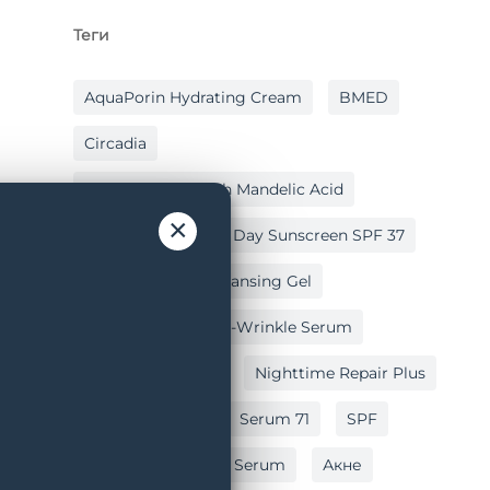
Теги
AquaPorin Hydrating Cream
BMED
Circadia
Cleansing Gel With Mandelic Acid
×
Hydralox
Light Day Sunscreen SPF 37
Lipid Replacing Cleansing Gel
Myo-Cyte Plus Anti-Wrinkle Serum
Nighttime Repair
Nighttime Repair Plus
Post Peel Balm
Serum 71
SPF
Vitamin C Reversal Serum
Акне