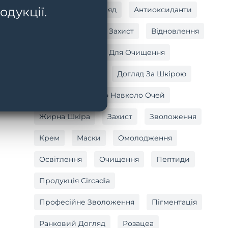
одукції.
Антивіковий Догляд
Антиоксиданти
Антиоксидантний Захист
Відновлення
Вітамін C
Гель Для Очищення
Догляд За Тілом
Догляд За Шкірою
Догляд За Шкірою Навколо Очей
Жирна Шкіра
Захист
Зволоження
Крем
Маски
Омолодження
Освітлення
Очищення
Пептиди
Продукція Circadia
Професійне Зволоження
Пігментація
Ранковий Догляд
Розацеа