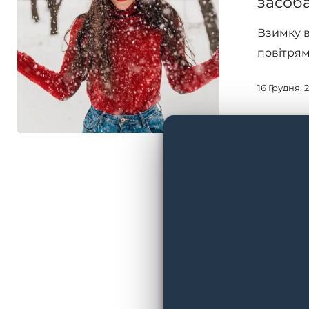
засоба
холодну
Взимку в
пору
повітрям
року
із
16 Грудня, 
засобами
від
Circadia