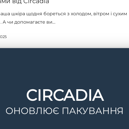
ми від Circadia
аша шкіра щодня бореться з холодом, вітром і сухим
. А чи допомагаєте ви…
2025
CIRCADIA
ОНОВЛЮЄ ПАКУВАННЯ