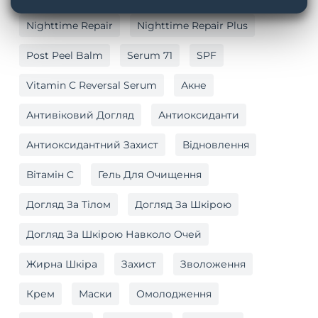
Nighttime Repair
Nighttime Repair Plus
Post Peel Balm
Serum 71
SPF
Vitamin C Reversal Serum
Акне
Антивіковий Догляд
Антиоксиданти
Антиоксидантний Захист
Відновлення
Вітамін C
Гель Для Очищення
Догляд За Тілом
Догляд За Шкірою
Догляд За Шкірою Навколо Очей
Жирна Шкіра
Захист
Зволоження
Крем
Маски
Омолодження