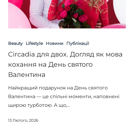
Circadia
для
Beauty
Lifestyle
Новини
Публікації
двох.
Circadia для двох. Догляд як мова
Догляд
кохання на День святого
як
Валентина
мова
кохання
Найкращий подарунок на День святого
на
Валентина — це спільні моменти, наповнені
День
щирою турботою. А що,…
святого
Валентина
13 Лютого, 2026