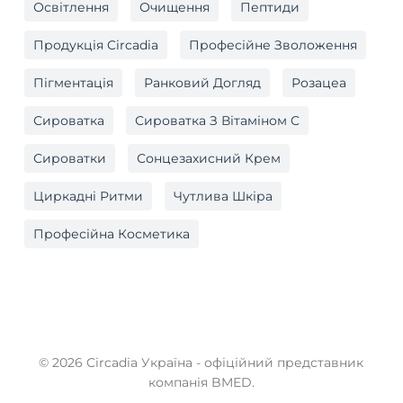
Освітлення
Очищення
Пептиди
Продукція Circadia
Професійне Зволоження
Пігментація
Ранковий Догляд
Розацеа
Сироватка
Сироватка З Вітаміном C
Сироватки
Сонцезахисний Крем
Циркадні Ритми
Чутлива Шкіра
Професійна Косметика
© 2026 Circadia Україна - офіційний представник
компанія BMED.