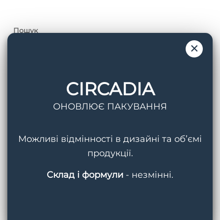
Пошук
×
CIRCADIA
ОНОВЛЮЄ ПАКУВАННЯ
Теги
AquaPorin Hydrating Cream
BMED
Можливі відмінності в дизайні та об’ємі
продукції.
Circadia
Cleansing Gel With Mandelic Acid
Склад і формули
- незмінні.
Hydralox
Light Day Sunscreen SPF 37
Lipid Replacing Cleansing Gel
Myo-Cyte Plus Anti-Wrinkle Serum