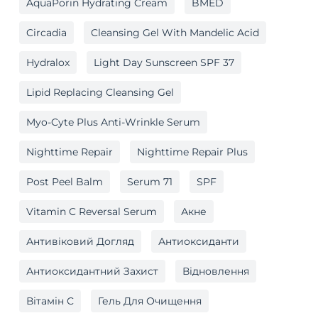
AquaPorin Hydrating Cream
BMED
Circadia
Cleansing Gel With Mandelic Acid
Hydralox
Light Day Sunscreen SPF 37
Lipid Replacing Cleansing Gel
Myo-Cyte Plus Anti-Wrinkle Serum
Nighttime Repair
Nighttime Repair Plus
Post Peel Balm
Serum 71
SPF
Vitamin C Reversal Serum
Акне
Антивіковий Догляд
Антиоксиданти
Антиоксидантний Захист
Відновлення
Вітамін C
Гель Для Очищення