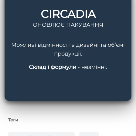
клітин
Це — нове покоління преміум-догляду від
CIRCADIA
Circadia
Circadia для природної ревіталізації шкіри.
ОНОВЛЮЄ ПАКУВАННЯ
Сучасна естетична косметологія постійно…
3 Квітня, 2026
Можливі відмінності в дизайні та об’ємі
продукції.
Склад і формули
- незмінні.
Пошук
Теги