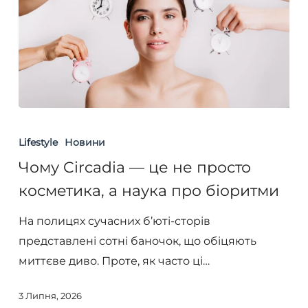
Чому
Circadia
Lifestyle
Новини
—
Чому Circadia — це не просто
це
косметика, а наука про біоритми
не
просто
На полицях сучасних б’юті-сторів
косметика,
представлені сотні баночок, що обіцяють
а
миттєве диво. Проте, як часто ці…
наука
3 Липня, 2026
про