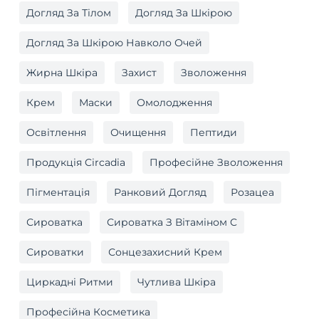
Догляд За Тілом
Догляд За Шкірою
Догляд За Шкірою Навколо Очей
Жирна Шкіра
Захист
Зволоження
Крем
Маски
Омолодження
Освітлення
Очищення
Пептиди
Продукція Circadia
Професійне Зволоження
Пігментація
Ранковий Догляд
Розацеа
Сироватка
Сироватка З Вітаміном C
Сироватки
Сонцезахисний Крем
Циркадні Ритми
Чутлива Шкіра
Професійна Косметика