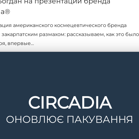
Богдан на презентации бренда
ia®
ация американского космецевтического бренда
 с закарпатским размахом: рассказываем, как это было
ря, впервые…
а, 2021
CIRCADIA
ОНОВЛЮЄ ПАКУВАННЯ