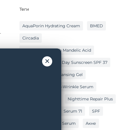
Теги
AquaPorin Hydrating Cream
BMED
.
Circadia
Cleansing Gel With Mandelic Acid
×
Hydralox
Light Day Sunscreen SPF 37
Lipid Replacing Cleansing Gel
Myo-Cyte Plus Anti-Wrinkle Serum
Nighttime Repair
Nighttime Repair Plus
Post Peel Balm
Serum 71
SPF
Vitamin C Reversal Serum
Акне