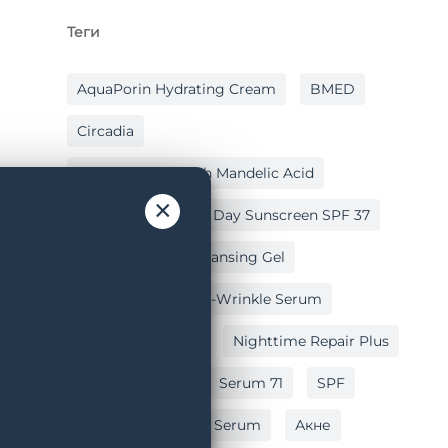
Теги
AquaPorin Hydrating Cream
BMED
Circadia
Cleansing Gel With Mandelic Acid
×
Hydralox
Light Day Sunscreen SPF 37
Lipid Replacing Cleansing Gel
Myo-Cyte Plus Anti-Wrinkle Serum
Nighttime Repair
Nighttime Repair Plus
Post Peel Balm
Serum 71
SPF
Vitamin C Reversal Serum
Акне