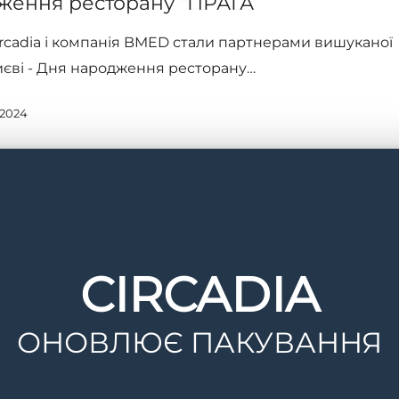
ження ресторану “ПРАГА”
rcadia і компанія BMED стали партнерами вишуканої
Києві - Дня народження ресторану…
 2024
CIRCADIA
ОНОВЛЮЄ ПАКУВАННЯ