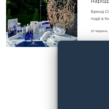
народ
народження
Бренд Ci
ресторану
події в 
“ПРАГА”
10 Червня,