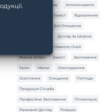
одукції.
Антивіковий Догляд
Антиоксиданти
Антиоксидантний Захист
Відновлення
Вітамін C
Гель Для Очищення
Догляд За Тілом
Догляд За Шкірою
Догляд За Шкірою Навколо Очей
Жирна Шкіра
Захист
Зволоження
Крем
Маски
Омолодження
Освітлення
Очищення
Пептиди
Продукція Circadia
Професійне Зволоження
Пігментація
Ранковий Догляд
Розацеа