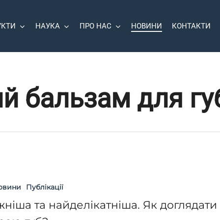
УКТИ
НАУКА
ПРО НАС
НОВИНИ
КОНТАКТИ
й бальзам для гу
овини
Публікації
.
ніша та найделікатніша. Як доглядати