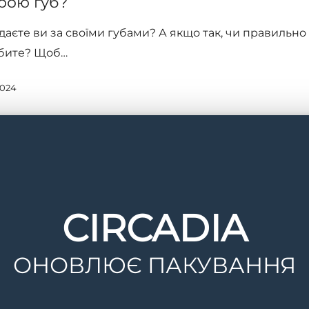
рою губ?
даєте ви за своїми губами? А якщо так, чи правильно
обите? Щоб…
2024
CIRCADIA
ОНОВЛЮЄ ПАКУВАННЯ