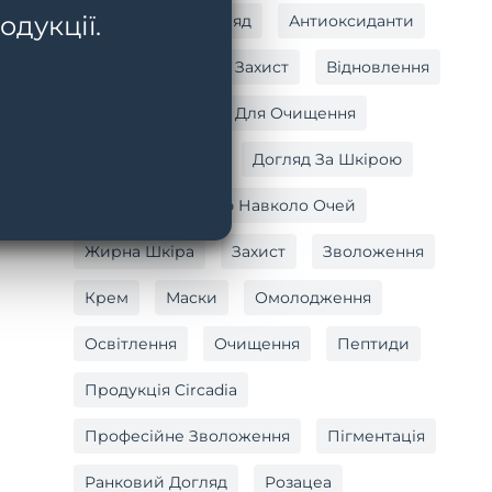
одукції.
Антивіковий Догляд
Антиоксиданти
Антиоксидантний Захист
Відновлення
Вітамін C
Гель Для Очищення
Догляд За Тілом
Догляд За Шкірою
Догляд За Шкірою Навколо Очей
Жирна Шкіра
Захист
Зволоження
Крем
Маски
Омолодження
Освітлення
Очищення
Пептиди
Продукція Circadia
Професійне Зволоження
Пігментація
Ранковий Догляд
Розацеа