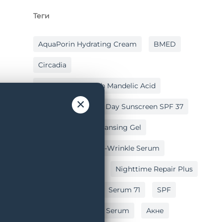
Теги
AquaPorin Hydrating Cream
BMED
Circadia
Cleansing Gel With Mandelic Acid
×
Hydralox
Light Day Sunscreen SPF 37
Lipid Replacing Cleansing Gel
Myo-Cyte Plus Anti-Wrinkle Serum
Nighttime Repair
Nighttime Repair Plus
Post Peel Balm
Serum 71
SPF
Vitamin C Reversal Serum
Акне