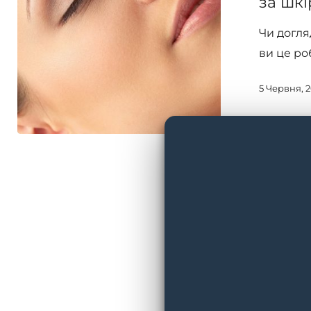
за шкі
за
Чи догля
шкірою
ви це р
губ?
5 Червня, 