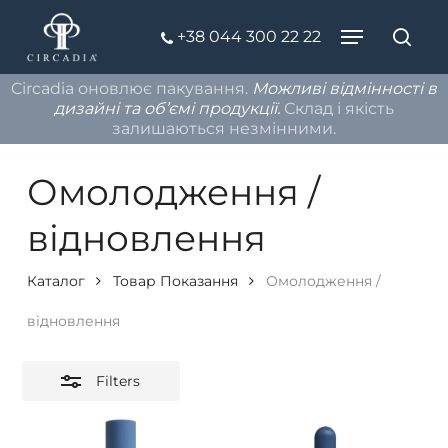
Skip
Menu
+38 044 300 22 22
to
Пош
Close
Close
main
Filters
Circadia оновлює пакування.
Можливі відмінності в
Menu
content
дизайні та об’ємі продукції.
Склад і якість
залишаються незмінними.
Омолодження /
відновлення
Каталог
Товар Показання
Омолодження /
відновлення
Filters