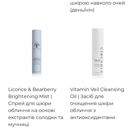
шкірою навколо очей
(день/ніч)
Це
тов
Переглянути
Переглянути
Licorice & Bearberry
Vitamin Veil Cleansing
ма
Brightening Mist |
Oil |
Засіб для
кіл
Спрей для шкіри
очищення шкіри
вар
обличчя на основі
обличчя з
Па
екстрактів солодки та
антиоксидантами
мучниці
мо
ви