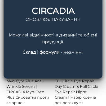
Balancing Serum |
Lotion |
Захисний
CIRCADIA
Антивікова сироватка
крем з
для шкіри обличчя
антиоксидантами для
шкіри обличчя
ОНОВЛЮЄ ПАКУВАННЯ
Можливі відмінності в дизайні та об’ємі
продукції.
Склад і формули
- незмінні.
Переглянути
Переглянути
Myo-Cyte Plus Anti-
Full Circle Eye Repair
Wrinkle Serum |
Day Cream & Full Circle
CIRCADIA Myo-Cyte
Eye Repair Night
Plus Сироватка проти
Cream |
Набір кремів
зморшок
для догляду за