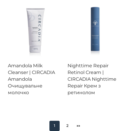
на
сто
тов
Цей
Це
товар
тов
Переглянути
Переглянути
Amandola Milk
Nighttime Repair
має
ма
Cleanser |
CIRCADIA
Retinol Cream |
кілька
кіл
Amandola
CIRCADIA Nighttime
варіантів.
вар
Очищувальне
Repair Крем з
Параметри
Па
молочко
ретинолом
можна
мо
вибрати
ви
на
на
сторінці
сто
1
2
»»