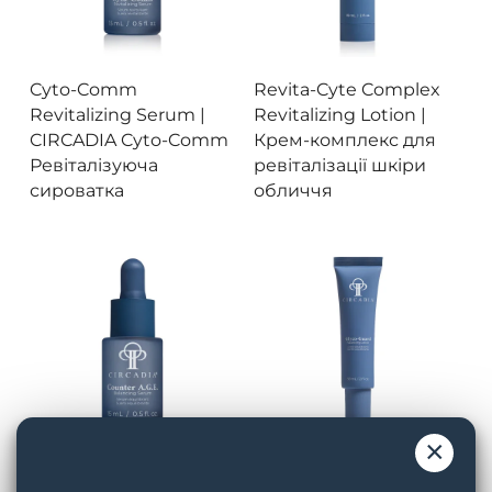
Переглянути
Переглянути
Cyto-Comm
Revita-Cyte Complex
Revitalizing Serum |
Revitalizing Lotion |
CIRCADIA Cyto-Comm
Крем-комплекс для
Ревіталізуюча
ревіталізації шкіри
сироватка
обличчя
×
Переглянути
Переглянути
Counter A.G.E.
Glyco-Guard Balancing