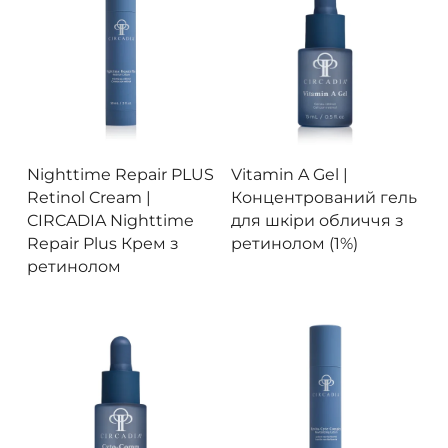
Це
тов
Переглянути
Переглянути
Nighttime Repair PLUS
Vitamin A Gel |
ма
Retinol Cream |
Концентрований гель
кіл
CIRCADIA Nighttime
для шкіри обличчя з
вар
Repair Plus Крем з
ретинолом (1%)
Па
ретинолом
мо
ви
на
сто
тов