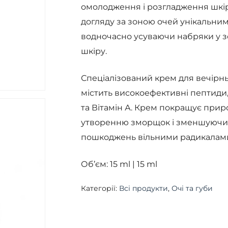
омолодження і розгладження шкі
догляду за зоною очей унікальним
водночасно усуваючи набряки у з
шкіру.
Спеціалізований крем для вечірнь
містить високоефективні пептиди
та Вітамін А. Крем покращує прир
утворенню зморщок і зменшуючи н
пошкоджень вільними радикалами 
Об’єм: 15 ml | 15 ml
Категорії:
Всі продукти
,
Очі та губи