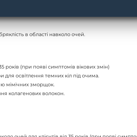
о очей.
бряклість в області навколо очей.
 років (при появі симптомів вікових змін)
и для освітлення темних кіл під очима.
ню мімічних зморщок.
ня колагенових волокон.
ло очей для клієнтів від 35 років (при появі симптом