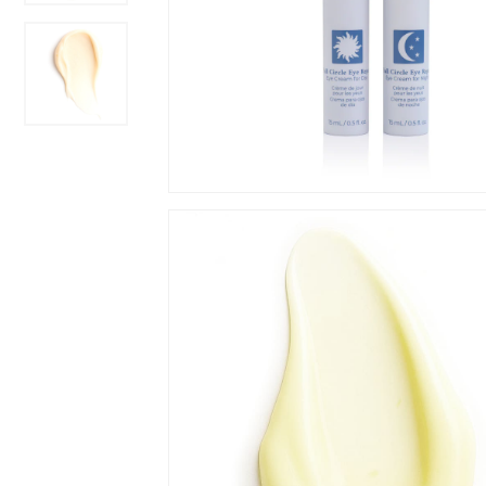
Hit enter to search or ESC to close