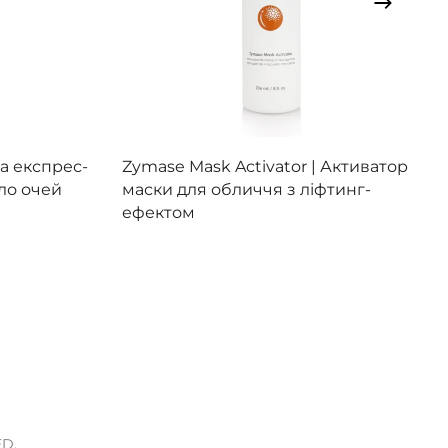
Цей
товар
Переглянути
а експрес-
Zymase Mask Activator |
Активатор
має
ло очей
маски для обличчя з ліфтинг-
кілька
ефектом
варіантів.
Параметри
можна
вибрати
на
сторінці
товару
ED.