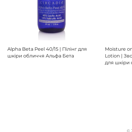
Переглянути
П
Alpha Beta Peel 40/15 |
Пілінг для
Moisture o
шкіри обличчя Альфа Бета
Lotion |
Зв
для шкіри
© 