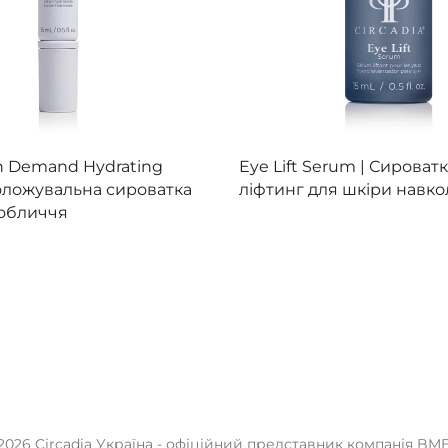
Цей
товар
ереглянути
Переглянути
n Demand Hydrating
Eye Lift Serum |
Сироватк
має
оложувальна сироватка
ліфтинг для шкіри навко
кілька
 обличчя
варіантів.
Параметри
можна
вибрати
на
сторінці
товару
2026 Circadia Україна - офіційний представник компанія BM