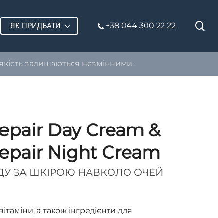
П
+38 044 300 22 22
ЯК ПРИДБАТИ
 якість залишаються незмінними.
 Repair Day Cream &
 Repair Night Cream
ЯДУ ЗА ШКІРОЮ НАВКОЛО ОЧЕЙ
вітаміни, а також інгредієнти для