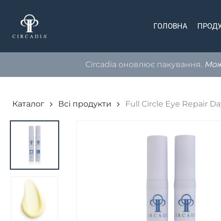
Skip
to
ГОЛОВНА
ПРОД
main
content
Circadia оновлює пакування.
Можл
Каталог
Всі продукти
Full Circle Eye Repair D