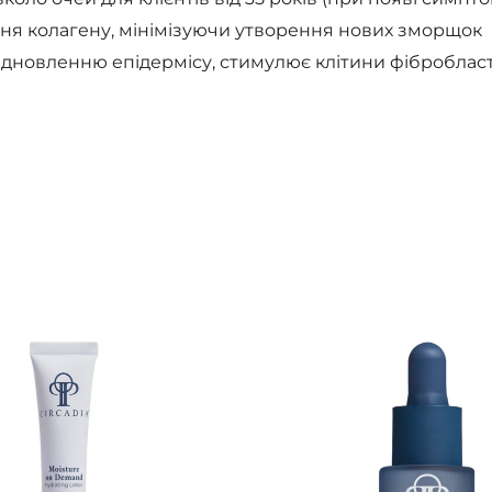
я колагену, мінімізуючи утворення нових зморщок
 відновленню епідермісу, стимулює клітини фібробла