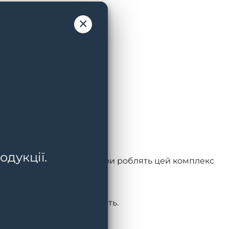
×
одукції.
дження і розгладження шкіри роблять цей комплекс
к і зменшуючи набряклість.