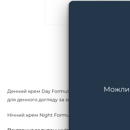
Можливі
Денний крем Day Formula: інноваційна пептидна т
для денного догляду за зоною очей унікальним.
Нічний крем Night Formula: покращує природні п