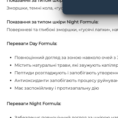
Показання за типом шкіри Day Formula:
Зморшки, темні кола, «гусячі лапки» в зоні навкол
Показання за типом шкіри Night Formula:
Поверхневі та глибокі зморшки, «гусячі лапки», на
Переваги Day Formula:
Повноцінний догляд за зоною навколо очей з 35
Містить натуральні трави, які звужують капіляр
Пептиди розгладжують і запобігають утворен
Антиоксиданти запобігають процесу руйнуван
Має заспокійливу і протизапальну дію
Переваги Night Formula:
Забезпечує повноцінний догляд за шкірою навко