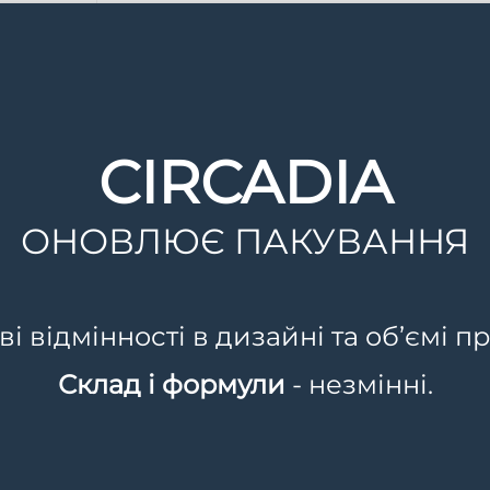
CIRCADIA
Опис
Спосіб застосування
Склад
ОНОВЛЮЄ ПАКУВАННЯ
 відмінності в дизайні та об’ємі пр
ехнологія, вітаміни, а також інгредієнти для омоло
Склад і формули
- незмінні.
роцеси відновлення, запобігаючи утворенню зморщо