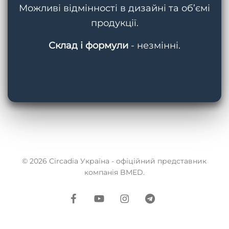
Можливі відмінності в дизайні та об’ємі
продукції.
Склад і формули
- незмінні.
© 2026 Circadia Україна - офіційний представник
компанія BMED.
facebook
youtube
instagram
telegram