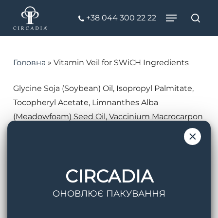
Skip
Menu
+38 044 300 22 22
to
Пош
Close
main
Menu
content
Головна
»
Vitamin Veil for SWiCH Ingredients
Glycine Soja (Soybean) Oil, Isopropyl Palmitate,
Tocopheryl Acetate, Limnanthes Alba
(Meadowfoam) Seed Oil, Vaccinium Macrocarpon
(Cranberry) Seed Oil, Hippophae Rhamnoides
×
(Sea Buckthorn) Fruit Oil, Cananga Odorata
Flower Extract, Caprylic/Capric Triglyceride,
CIRCADIA
Benzoic Acid, BHT.
ОНОВЛЮЄ ПАКУВАННЯ