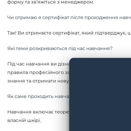
форму та зв’яжіться з менеджером.
Чи отримаю я сертифікат після проходження нав
Так! Ви отримаєте сертифікат, який підтверджує, щ
Які теми розкриваються під час навчання?
Під час навчання ви дізнаєтеся все про продукти 
правила професійного застосування пілінгів, ензи
знання та отримати нову інформацію про міксолог
Як саме проходить навчання Circadia?
Навчання включає теоретичну та практичну частин
власній шкірі.