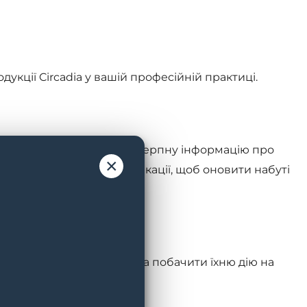
дукції Circadia у вашій професійній практиці.
ня. Також ви отримаєте вичерпну інформацію про
×
 курс підвищення кваліфікації, щоб оновити набуті
 космецевтичні засоби та побачити їхню дію на