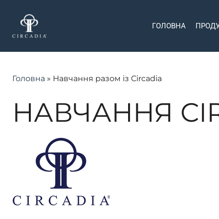
Skip
to
ГОЛОВНА
ПРОД
main
content
Головна
»
Навчання разом із Circadia
НАВЧАННЯ CI