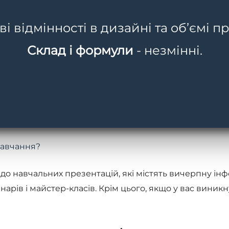
 відмінності в дизайні та об’ємі пр
національні тренери Circadia, які поділяться з вами 
Склад і формули
- незмінні.
и, обговорити клінічні випадки, отримати вичерпні в
dia дасть вам можливість розширити ваші професійні
тетичних проблем, ви зможете розширити свою клієнтс
навчання?
о навчальних презентацій, які містять вичерпну інф
арів і майстер-класів. Крім цього, якщо у вас виник