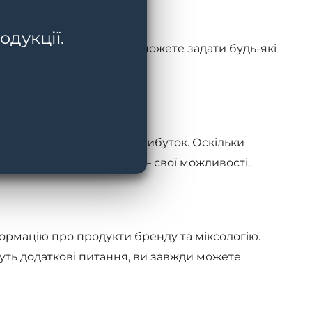
одукції.
досвідом і знаннями. Ви зможете задати будь-які
ідповіді та цінні поради.
 навички та збільшити прибуток. Оскільки
ьку базу і як наслідок – свої можливості.
ормацію про продукти бренду та міксологію.
нуть додаткові питання, ви завжди можете