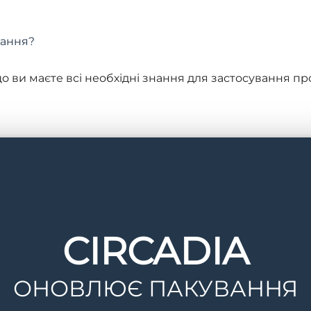
чання?
о ви маєте всі необхідні знання для застосування про
Circadia, їхні складники, показання та протипоказан
мів і масок. За необхідності ви також зможете пройти
ію та багато іншого.
CIRCADIA
и. Під час практики ви зможете випробувати на собі
ОНОВЛЮЄ ПАКУВАННЯ