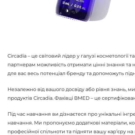
Circadia – це світовий лідер у галузі косметолог
партнерам можливість отримати цінні знання та н
для вас весь потенціал бренду та допоможуть під
Незалежно від вашого досвіду або рівня знань, м
продуктів Circadia. Фахівці BMED – це сертифікова
Під час навчання ви дізнаєтеся про унікальні інгре
навчання. Ми пропонуємо додаткові матеріали, ко
професійної спільноти та підняти вашу кар’єру на