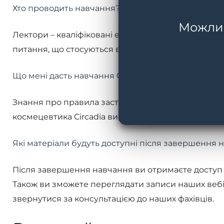
Хто проводить навчання?
Можливі
Лектори – кваліфіковані експерти компанії BMED і 
питання, що стосуються вашої професійної практик
Що мені дасть навчання Circadia?
Знання про правила застосування продукції Circa
космецевтика Circadia вирішує широкий спектр ес
Які матеріали будуть доступні після завершення 
Після завершення навчання ви отримаєте доступ д
Також ви зможете переглядати записи наших вебін
звернутися за консультацією до наших фахівців.