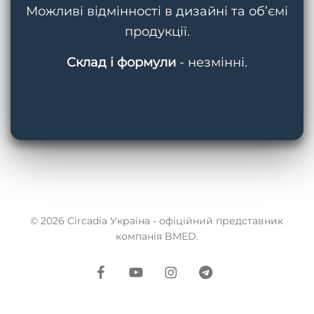
Можливі відмінності в дизайні та об’ємі
продукції.
Склад і формули
- незмінні.
© 2026 Circadia Україна - офіційний представник
компанія BMED.
facebook
youtube
instagram
telegram