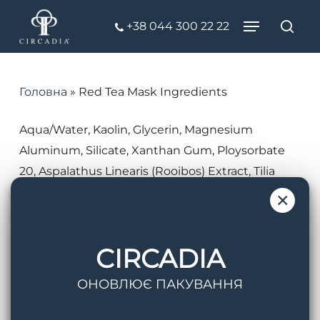
Skip
Menu
+38 044 300 22 22
to
Пош
Close
main
Menu
content
Головна
»
Red Tea Mask Ingredients
Aqua/Water, Kaolin, Glycerin, Magnesium
Aluminum, Silicate, Xanthan Gum, Ploysorbate
20, Aspalathus Linearis (Rooibos) Extract, Tilia
Corbata (Linden) Extract, Matricaria Recutita
×
Flower (Chamomile) Extract, Urtica Dioica
(Nettles) Extract, Caprylyl Glycol, Hexylene Glycol,
CIRCADIA
Phenoxyethanol, Fragrance
ОНОВЛЮЄ ПАКУВАННЯ