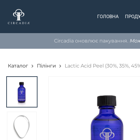
Skip
to
ГОЛОВНА
ПРОД
main
content
Circadia оновлює пакування.
Можл
Каталог
Пілінги
Lactic Acid Peel (30%, 35%, 45