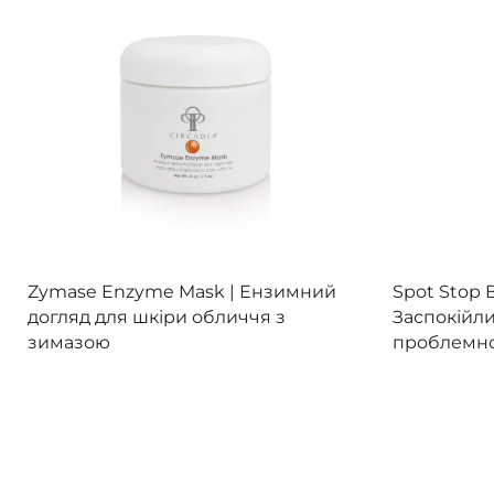
Переглянути
П
Zymase Enzyme Mask |
Ензимний
Spot Stop B
догляд для шкіри обличчя з
Заспокійли
зимазою
проблемно