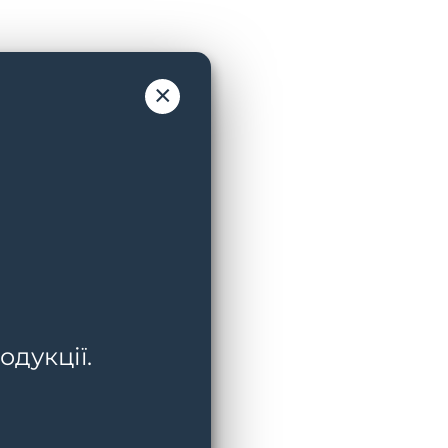
×
одукції.
ру шкіри.