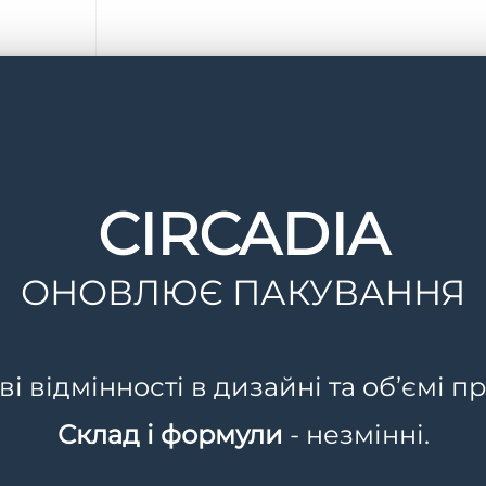
CIRCADIA
Опис
Спосіб застосування
Склад
ОНОВЛЮЄ ПАКУВАННЯ
 відмінності в дизайні та об’ємі пр
льних молекул, які сприяють ексфоліації рогового ша
Склад і формули
- незмінні.