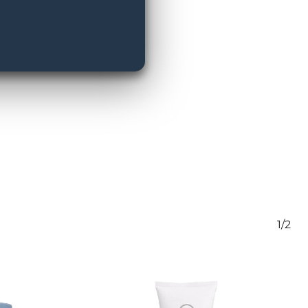
 Фітцпатриком
1/2