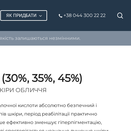
П
+38 044 300 22 22
ЯК ПРИДБАТИ
 якість залишаються незмінними.
 (30%, 35%, 45%)
КІРИ ОБЛИЧЧЯ
молочної кислоти абсолютно безпечний і
в шкіри, період реабілітації практично
ише ефективно зменшує гіперпігментацію,
іноді спостерігається незначне лущення шкіри.