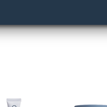
дить для вікової, сухої і чутливої шкіри. I-VI типи за