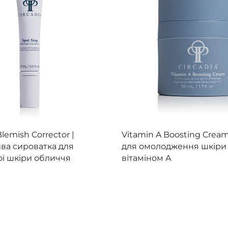
Цей
товар
ереглянути
Переглянути
lemish Corrector |
Vitamin A Boosting Cream
має
ва сироватка для
для омолодження шкіри
кілька
ї шкіри обличчя
вітаміном А
варіантів.
Параметри
можна
вибрати
на