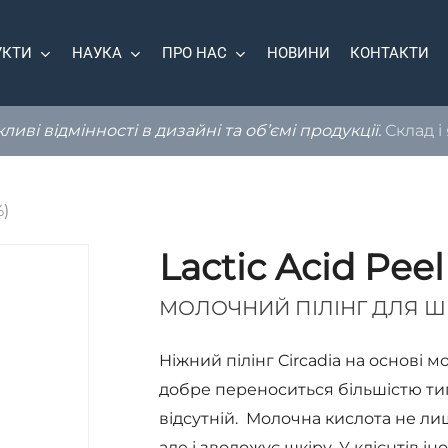
УКТИ
НАУКА
ПРО НАС
НОВИНИ
КОНТАКТИ
иві відмінності в дизайні та об’ємі продукції.
Склад і
%)
Lactic Acid Peel
МОЛОЧНИЙ ПІЛІНГ ДЛЯ Ш
Ніжний пілінг Circadia на основі 
добре переноситься більшістю типі
відсутній. Молочна кислота не л
але і зволожує шкіру. У клієнтів 