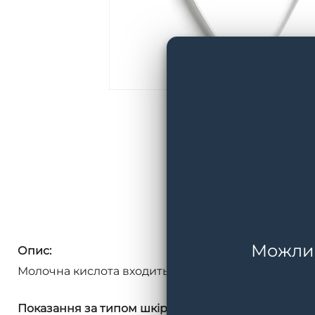
Можливі
Опис:
Молочна кислота входить до групи альфа-гідрокси
Показання за типом шкіри: