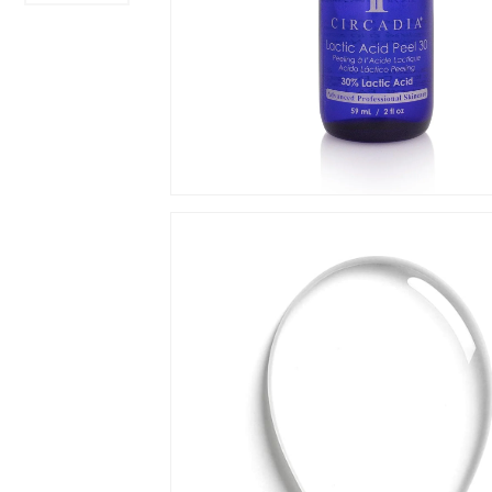
Hit enter to search or ESC to close