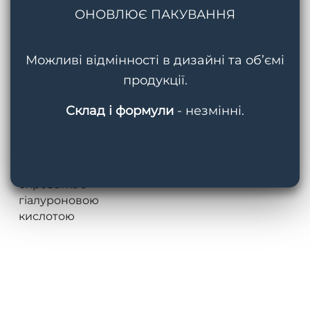
ОНОВЛЮЄ ПАКУВАННЯ
Можливі відмінності в дизайні та об’ємі
продукції.
Склад і формули
- незмінні.
Переглянути
PRO H.A. Hyaluronic
Acid Facial Serum |
Універсальна
зволожувальна
сироватка з
гіалуроновою
кислотою