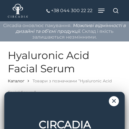
Skip
Menu
+38 044 300 22 22
to
Пош
Close
Close
main
Filters
Circadia оновлює пакування.
Можливі відмінності в
Menu
content
дизайні та об’ємі продукції.
Склад і якість
залишаються незмінними.
Hyaluronic Acid
Facial Serum
Каталог
Товари з позначками “Hyaluronic Acid
Facial Serum”
×
Filters
CIRCADIA