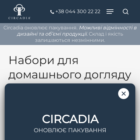
Skip
Menu
+38 044 300 22 22
to
Пош
Close
Close
main
Filters
Circadia оновлює пакування.
Можливі відмінності в
Menu
content
дизайні та об’ємі продукції.
Склад і якість
залишаються незмінними.
Набори для
домашнього догляду
Каталог
Набори для домашнього догляду
×
Filters
CIRCADIA
Товарів, відповідних вашому запиту, не
ОНОВЛЮЄ ПАКУВАННЯ
знайдено.