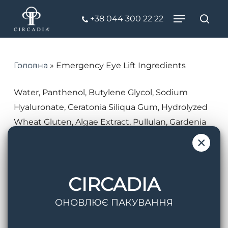
Skip
Menu
+38 044 300 22 22
to
Пош
Close
main
Menu
content
Головна
»
Emergency Eye Lift Ingredients
Water, Panthenol, Butylene Glycol, Sodium
Hyaluronate, Ceratonia Siliqua Gum, Hydrolyzed
Wheat Gluten, Algae Extract, Pullulan, Gardenia
Jasminoides Meristem Cell Culture,
×
Phenoxyethanol, Capryl Glycol, Hexylene Glycol,
Glycerin, Xanthan Gum
CIRCADIA
ОНОВЛЮЄ ПАКУВАННЯ