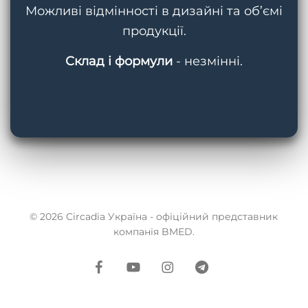
Можливі відмінності в дизайні та об’ємі
продукції.
Склад і формули
- незмінні.
© 2026 Circadia Україна - офіційний представник
компанія BMED.
facebook
youtube
instagram
telegram