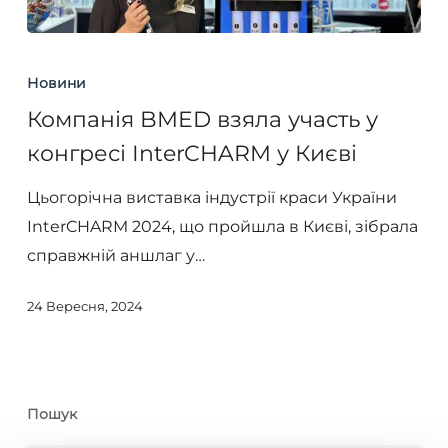
Компанія
BMED
Новини
взяла
Компанія BMED взяла участь у
участь
конгресі InterCHARM у Києві
у
конгресі
Цьогорічна виставка індустрії краси України
InterCHARM
InterCHARM 2024, що пройшла в Києві, зібрала
у
справжній аншлаг у…
Києві
24 Вересня, 2024
Пошук