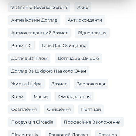
Vitamin C Reversal Serum
Акне
Антивіковий Догляд
Антиоксиданти
Антиоксидантний Захист
Відновлення
Вітамін C
Гель Для Очищення
Догляд За Тілом
Догляд За Шкірою
Догляд За Шкірою Навколо Очей
Жирна Шкіра
Захист
Зволоження
Крем
Маски
Омолодження
Освітлення
Очищення
Пептиди
Продукція Circadia
Професійне Зволоження
Пігментація
Ранковий Догляд
Розацеа